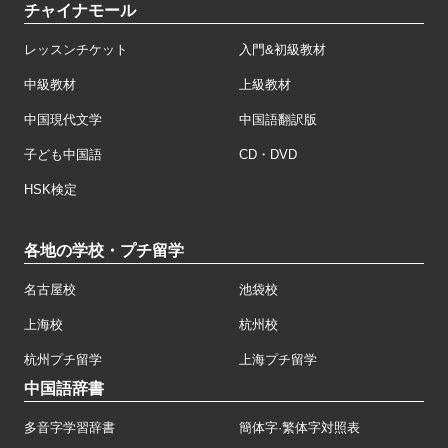
チャイナモール
レッスンチケット
入門&初級教材
中級教材
上級教材
中国現代文学
中国語翻訳版
子ども中国語
CD・DVD
HSK検定
各地の学校・プチ留学
名古屋校
池袋校
上海校
杭州校
杭州プチ留学
上海プチ留学
中国語辞書
多音字学習辞書
簡体字·繁体字対照表