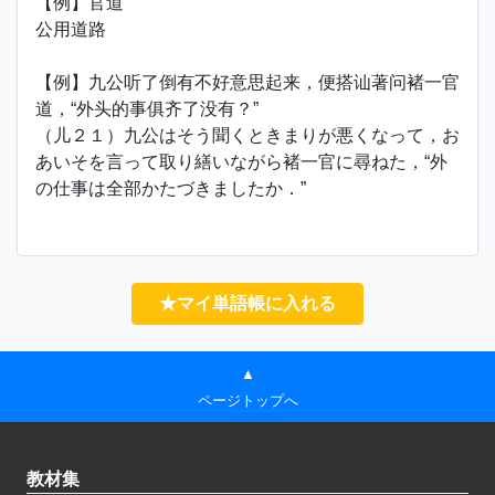
【例】官道
公用道路
【例】九公听了倒有不好意思起来，便搭讪著问褚一官
道，“外头的事俱齐了没有？”
（儿２１）九公はそう聞くときまりが悪くなって，お
あいそを言って取り繕いながら褚一官に尋ねた，“外
の仕事は全部かたづきましたか．”
★マイ単語帳に入れる
▲
ページトップへ
教材集