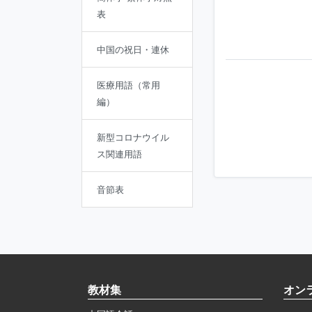
表
中国の祝日・連休
医療用語（常用
編）
新型コロナウイル
ス関連用語
音節表
教材集
オン