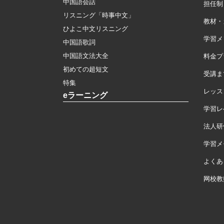
中国語会話
担任制
リスニング「時事中文」
教材・
ひよこ中文リスニング
学習メ
中国語歌詞
中国語文法大全
料金プ
初めての超短文
受講ま
特集
レッス
eラーニング
学習レ
法人研
学習メモ
よくあ
网校教