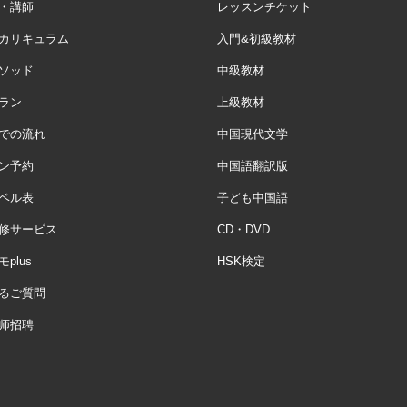
・講師
レッスンチケット
カリキュラム
入門&初級教材
ソッド
中級教材
ラン
上級教材
での流れ
中国現代文学
ン予約
中国語翻訳版
ベル表
子ども中国語
修サービス
CD・DVD
plus
HSK検定
るご質問
师招聘