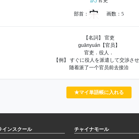
訳)
官吏
宀
部首：
画数：
5
【名詞】 官吏
guānyuán【官员】
官吏．役人．
【例】 すぐに役人を派遣して交渉さ
随着派了一个官员前去接洽
★マイ単語帳に入れる
ラインスクール
チャイナモール