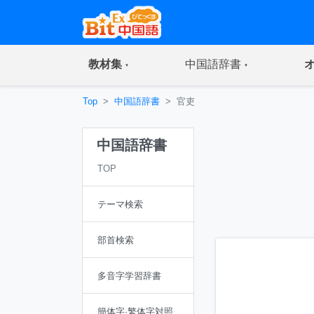
(current)
(current)
教材集
中国語辞書
Top
中国語辞書
官吏
中国語辞書
TOP
テーマ検索
部首検索
多音字学習辞書
簡体字·繁体字対照