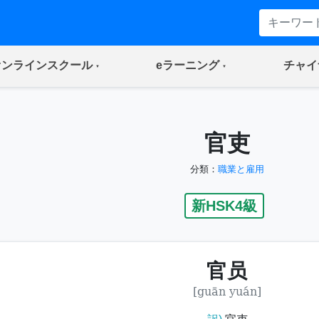
(current)
(current)
オンラインスクール
eラーニング
チャイ
官吏
分類：
職業と雇用
新HSK4級
官员
[guān yuán]