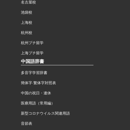
名古屋校
池袋校
上海校
杭州校
杭州プチ留学
上海プチ留学
中国語辞書
多音字学習辞書
簡体字·繁体字対照表
中国の祝日・連休
医療用語（常用編）
新型コロナウイルス関連用語
音節表