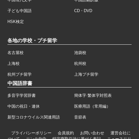
子ども中国語
CD・DVD
HSK検定
各地の学校・プチ留学
名古屋校
池袋校
上海校
杭州校
杭州プチ留学
上海プチ留学
中国語辞書
多音字学習辞書
簡体字·繁体字対照表
中国の祝日・連休
医療用語（常用編）
新型コロナウイルス関連用語
音節表
プライバシーポリシー
会員規約
お問い合わせ
運営会社に
ついて
リンク自由
特定商取引法に基づく表記
ニュースリリ