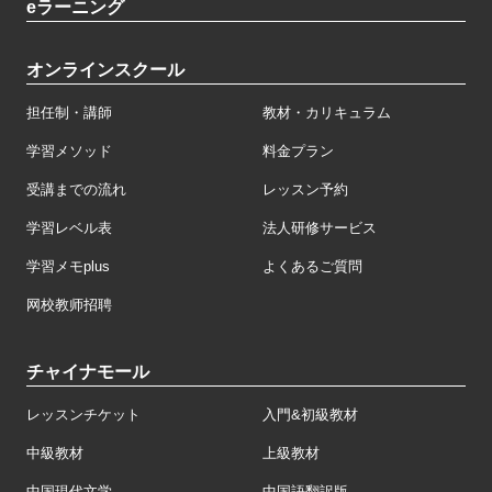
eラーニング
オンラインスクール
担任制・講師
教材・カリキュラム
学習メソッド
料金プラン
受講までの流れ
レッスン予約
学習レベル表
法人研修サービス
学習メモplus
よくあるご質問
网校教师招聘
チャイナモール
レッスンチケット
入門&初級教材
中級教材
上級教材
中国現代文学
中国語翻訳版