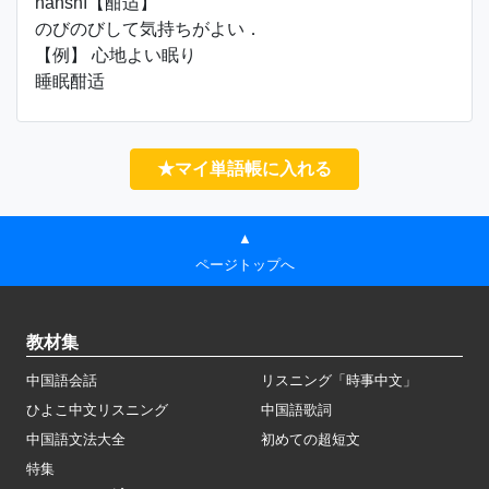
hānshì【酣适】
のびのびして気持ちがよい．
【例】 心地よい眠り
睡眠酣适
★マイ単語帳に入れる
▲
ページトップへ
教材集
中国語会話
リスニング「時事中文」
ひよこ中文リスニング
中国語歌詞
中国語文法大全
初めての超短文
特集