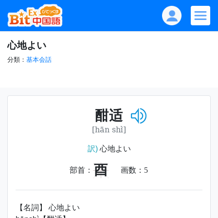
心地よい
分類：
基本会話
酣适
[hān shì]
訳)
心地よい
酉
部首：
画数：
5
【名詞】 心地よい