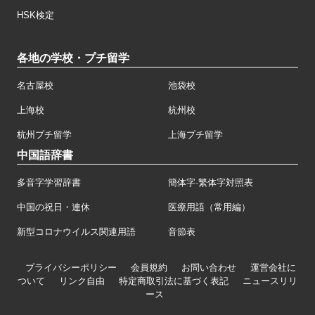
HSK検定
各地の学校・プチ留学
名古屋校
池袋校
上海校
杭州校
杭州プチ留学
上海プチ留学
中国語辞書
多音字学習辞書
簡体字·繁体字対照表
中国の祝日・連休
医療用語（常用編）
新型コロナウイルス関連用語
音節表
プライバシーポリシー
会員規約
お問い合わせ
運営会社に
ついて
リンク自由
特定商取引法に基づく表記
ニュースリリ
ース