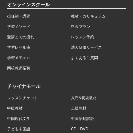
オンラインスクール
担任制・講師
教材・カリキュラム
学習メソッド
料金プラン
受講までの流れ
レッスン予約
学習レベル表
法人研修サービス
学習メモplus
よくあるご質問
网校教师招聘
チャイナモール
レッスンチケット
入門&初級教材
中級教材
上級教材
中国現代文学
中国語翻訳版
子ども中国語
CD・DVD