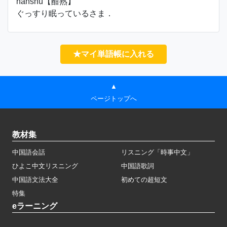
hānshú【酣熟】
ぐっすり眠っているさま．
★マイ単語帳に入れる
▲
ページトップへ
教材集
中国語会話
リスニング「時事中文」
ひよこ中文リスニング
中国語歌詞
中国語文法大全
初めての超短文
特集
eラーニング