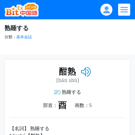
熟睡する
分類：
基本会話
酣熟
[hān shú]
訳)
熟睡する
酉
部首：
画数：
5
【名詞】 熟睡する