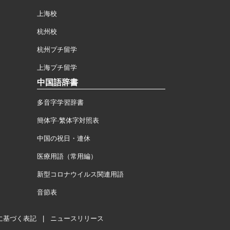
上海校
杭州校
杭州プチ留学
上海プチ留学
中国語辞書
多音字学習辞書
簡体字·繁体字対照表
中国の祝日・連休
医療用語（常用編）
新型コロナウイルス関連用語
音節表
に基づく表記
|
ニュースリリース