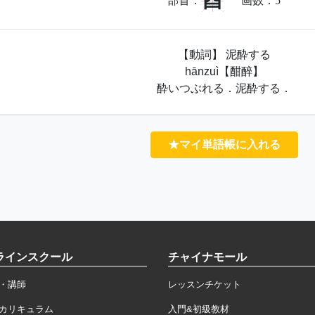
酉
部首：
画数：
5
【動詞】 泥酔する
hānzuì【酣醉】
酔いつぶれる．泥酔する．
★マイ単語帳に入れる
ラインスクール
チャイナモール
・講師
レッスンチケット
カリキュラム
入門&初級教材