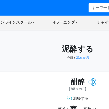
(current)
(current)
オンラインスクール
eラーニング
チャイ
泥酔する
分類：
基本会話
酣醉
[hān zuì]
訳)
泥酔する