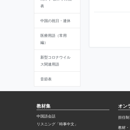
表
中国の祝日・連休
医療用語（常用
編）
新型コロナウイル
ス関連用語
音節表
教材集
オン
中国語会話
担任制
リスニング「時事中文」
教材・