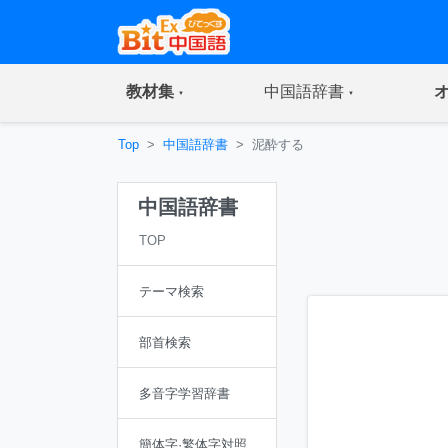
(current)
(current)
教材集
中国語辞書
Top
中国語辞書
泥酔する
中国語辞書
TOP
テーマ検索
部首検索
多音字学習辞書
簡体字·繁体字対照