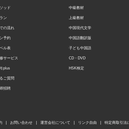
ソッド
中級教材
ラン
上級教材
での流れ
中国現代文学
ン予約
中国語翻訳版
ベル表
子ども中国語
修サービス
CD・DVD
plus
HSK検定
るご質問
师招聘
約
|
お問い合わせ
|
運営会社について
|
リンク自由
|
特定商取引法