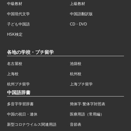
中級教材
上級教材
中国現代文学
中国語翻訳版
子ども中国語
CD・DVD
HSK検定
各地の学校・プチ留学
名古屋校
池袋校
上海校
杭州校
杭州プチ留学
上海プチ留学
中国語辞書
多音字学習辞書
簡体字·繁体字対照表
中国の祝日・連休
医療用語（常用編）
新型コロナウイルス関連用語
音節表