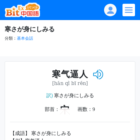
寒さが身にしみる
分類：
基本会話
寒气逼人
[hán qì bī rén]
訳)
寒さが身にしみる
宀
部首：
画数：
9
【成語】 寒さが身にしみる