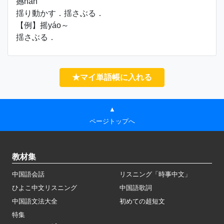
撼hàn
揺り動かす．揺さぶる．
【例】摇yáo～
揺さぶる．
★マイ単語帳に入れる
▲
ページトップへ
教材集
中国語会話
リスニング「時事中文」
ひよこ中文リスニング
中国語歌詞
中国語文法大全
初めての超短文
特集