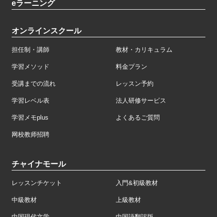
eラーニング
オンラインスクール
担任制・講師
教材・カリキュラム
学習メソッド
料金プラン
受講までの流れ
レッスン予約
学習レベル表
法人研修サービス
学習メモplus
よくあるご質問
网校教师招聘
チャイナモール
レッスンチケット
入門&初級教材
中級教材
上級教材
中国現代文学
中国語翻訳版