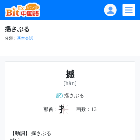
揺さぶる
分類：
基本会話
撼
[hàn]
訳)
揺さぶる
扌
部首：
画数：
13
【動詞】 揺さぶる