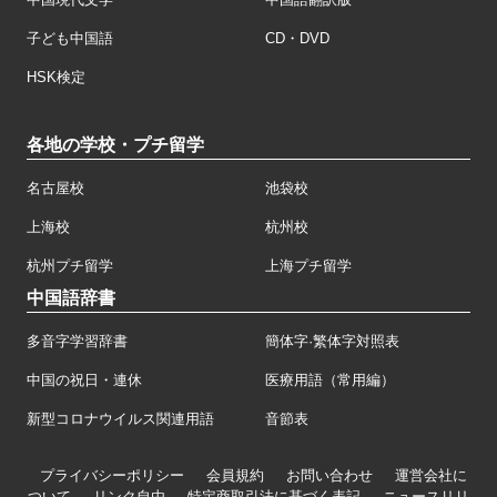
子ども中国語
CD・DVD
HSK検定
各地の学校・プチ留学
名古屋校
池袋校
上海校
杭州校
杭州プチ留学
上海プチ留学
中国語辞書
多音字学習辞書
簡体字·繁体字対照表
中国の祝日・連休
医療用語（常用編）
新型コロナウイルス関連用語
音節表
プライバシーポリシー
会員規約
お問い合わせ
運営会社に
ついて
リンク自由
特定商取引法に基づく表記
ニュースリリ