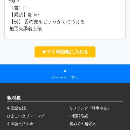
颌gé
〈書〉口．
【異読】颌 hé
【例】 舌の先をじょうがくにつける
把舌头舔着上颌
★マイ単語帳に入れる
▲
ページトップへ
教材集
中国語会話
リスニング「時事中文」
ひよこ中文リスニング
中国語歌詞
中国語文法大全
初めての超短文