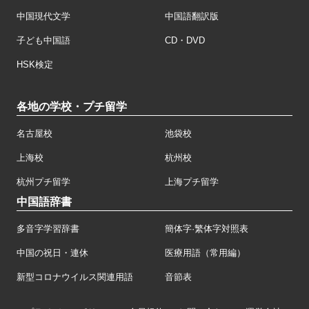
中国現代文学
中国語翻訳版
子ども中国語
CD・DVD
HSK検定
各地の学校・プチ留学
名古屋校
池袋校
上海校
杭州校
杭州プチ留学
上海プチ留学
中国語辞書
多音字学習辞書
簡体字·繁体字対照表
中国の祝日・連休
医療用語（常用編）
新型コロナウイルス関連用語
音節表