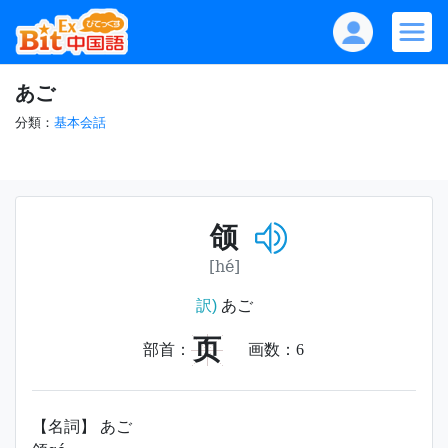
あご
分類：
基本会話
颌
[hé]
訳)
あご
页
部首：
画数：
6
【名詞】 あご