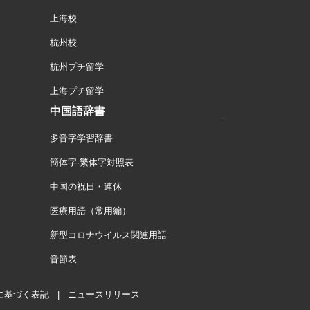
上海校
杭州校
杭州プチ留学
上海プチ留学
中国語辞書
多音字学習辞書
簡体字·繁体字対照表
中国の祝日・連休
医療用語（常用編）
新型コロナウイルス関連用語
音節表
に基づく表記
|
ニュースリリース