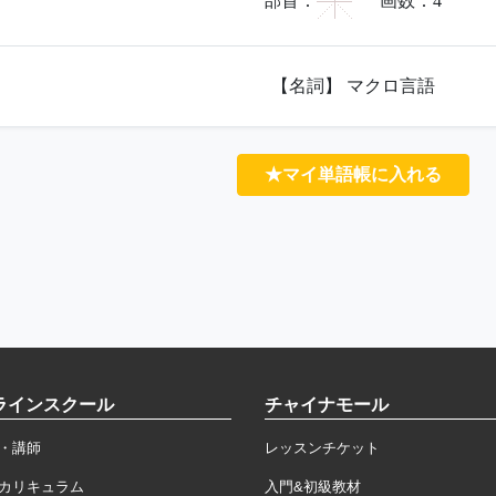
宀
部首：
画数：
4
【名詞】 マクロ言語
★マイ単語帳に入れる
ラインスクール
チャイナモール
・講師
レッスンチケット
カリキュラム
入門&初級教材