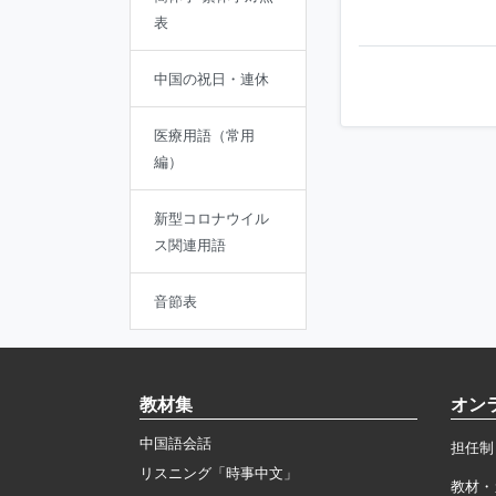
表
中国の祝日・連休
医療用語（常用
編）
新型コロナウイル
ス関連用語
音節表
教材集
オン
中国語会話
担任制
リスニング「時事中文」
教材・