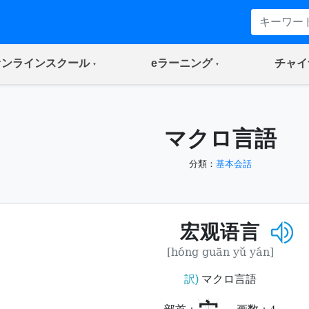
(current)
(current)
オンラインスクール
eラーニング
チャイ
マクロ言語
分類：
基本会話
宏观语言
[hóng guān yǔ yán]
訳)
マクロ言語