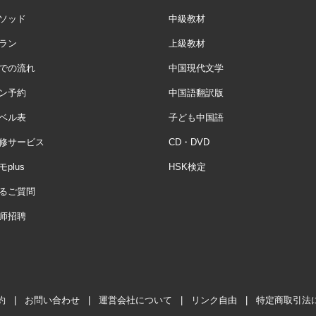
ソッド
中級教材
ラン
上級教材
での流れ
中国現代文学
ン予約
中国語翻訳版
ベル表
子ども中国語
修サービス
CD・DVD
plus
HSK検定
るご質問
师招聘
約
|
お問い合わせ
|
運営会社について
|
リンク自由
|
特定商取引法