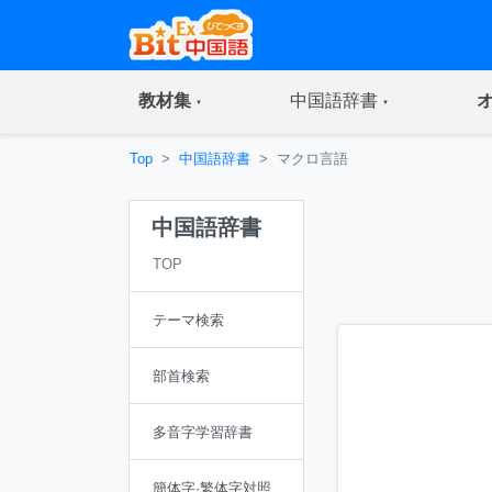
(current)
(current)
教材集
中国語辞書
Top
中国語辞書
マクロ言語
中国語辞書
TOP
テーマ検索
部首検索
多音字学習辞書
簡体字·繁体字対照