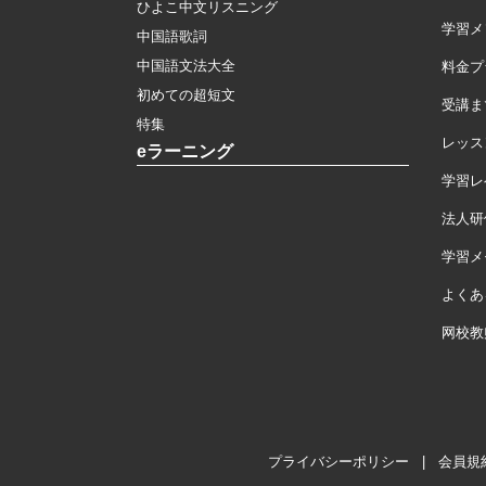
ひよこ中文リスニング
学習メ
中国語歌詞
中国語文法大全
料金プ
初めての超短文
受講ま
特集
レッス
eラーニング
学習レ
法人研
学習メモ
よくあ
网校教
プライバシーポリシー
|
会員規