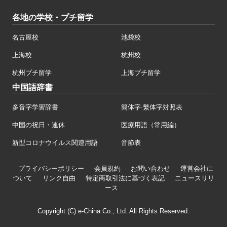
各地の学校・プチ留学
名古屋校
池袋校
上海校
杭州校
杭州プチ留学
上海プチ留学
中国語辞書
多音字学習辞書
簡体字·繁体字対照表
中国の祝日・連休
医療用語（常用編）
新型コロナウイルス関連用語
音節表
プライバシーポリシー
会員規約
お問い合わせ
運営会社に
ついて
リンク自由
特定商取引法に基づく表記
ニュースリリ
ース
Copyright (C) e-China Co., Ltd. All Rights Reserved.