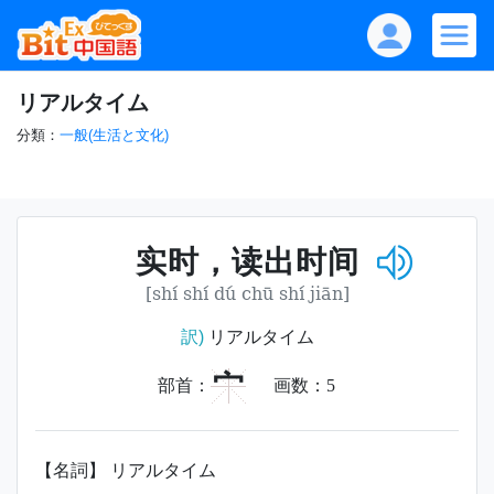
リアルタイム
分類：
一般(生活と文化)
实时，读出时间
[shí shí dú chū shí jiān]
訳)
リアルタイム
宀
部首：
画数：
5
【名詞】 リアルタイム