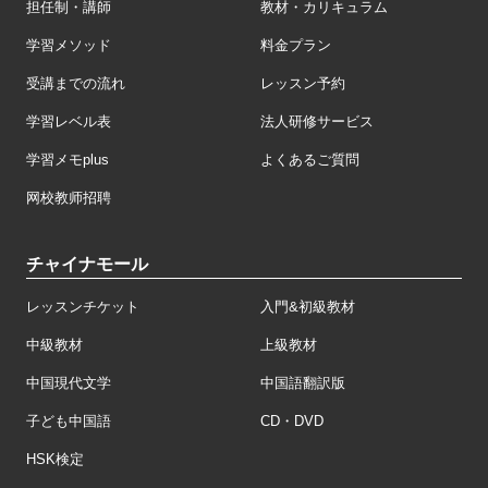
担任制・講師
教材・カリキュラム
学習メソッド
料金プラン
受講までの流れ
レッスン予約
学習レベル表
法人研修サービス
学習メモplus
よくあるご質問
网校教师招聘
チャイナモール
レッスンチケット
入門&初級教材
中級教材
上級教材
中国現代文学
中国語翻訳版
子ども中国語
CD・DVD
HSK検定