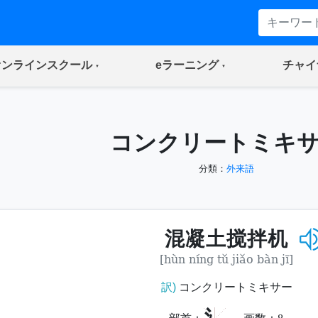
(current)
(current)
オンラインスクール
eラーニング
チャイ
コンクリートミキ
分類：
外来語
混凝土搅拌机
[hùn níng tǔ jiǎo bàn jī]
訳)
コンクリートミキサー