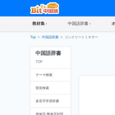
(current)
(current)
教材集
中国語辞書
Top
中国語辞書
コンクリートミキサー
中国語辞書
TOP
テーマ検索
部首検索
多音字学習辞書
簡体字·繁体字対照