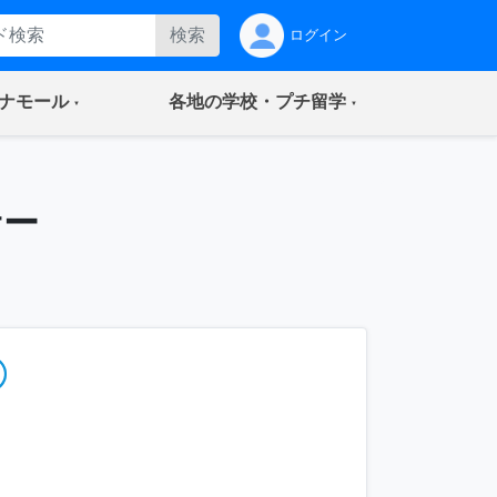
検索
ログイン
(current)
(current)
ナモール
各地の学校・プチ留学
サー