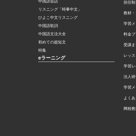
中国語会話
担任制
リスニング「時事中文」
教材・
ひよこ中文リスニング
学習メ
中国語歌詞
中国語文法大全
料金プ
初めての超短文
受講ま
特集
レッス
eラーニング
学習レ
法人研
学習メモ
よくあ
网校教