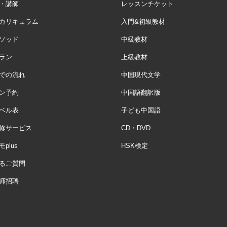
・講師
レッスンチケット
カリキュラム
入門&初級教材
ソッド
中級教材
ラン
上級教材
での流れ
中国現代文学
ン予約
中国語翻訳版
ベル表
子ども中国語
修サービス
CD・DVD
plus
HSK検定
るご質問
师招聘