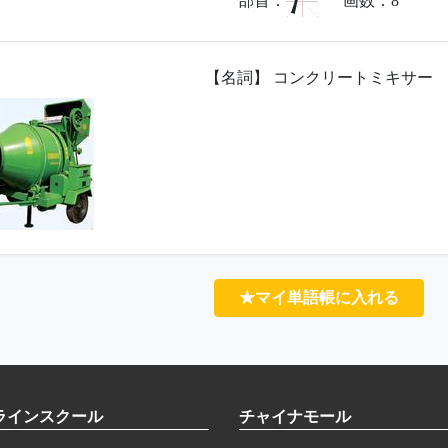
氵
部首：
画数：
8
【名詞】 コンクリートミキサー
★マイ単語帳に入れる
ラインスクール
チャイナモール