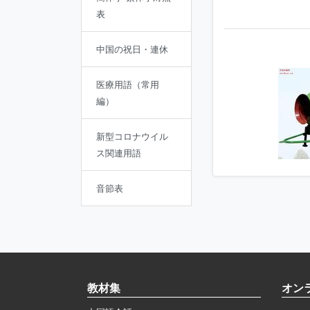
表
中国の祝日・連休
医療用語（常用
編）
新型コロナウイル
ス関連用語
音節表
教材集
オン