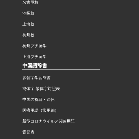
名古屋校
池袋校
上海校
杭州校
杭州プチ留学
上海プチ留学
中国語辞書
多音字学習辞書
簡体字·繁体字対照表
中国の祝日・連休
医療用語（常用編）
新型コロナウイルス関連用語
音節表