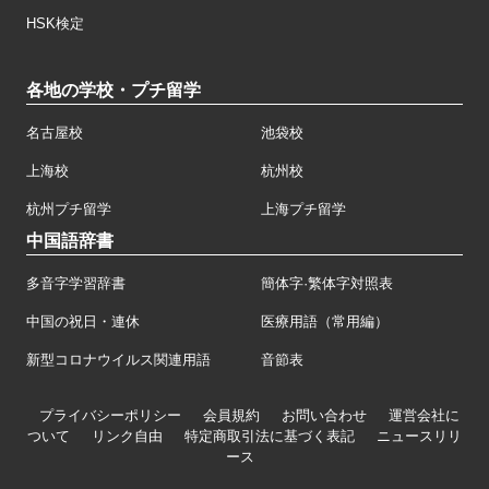
HSK検定
各地の学校・プチ留学
名古屋校
池袋校
上海校
杭州校
杭州プチ留学
上海プチ留学
中国語辞書
多音字学習辞書
簡体字·繁体字対照表
中国の祝日・連休
医療用語（常用編）
新型コロナウイルス関連用語
音節表
プライバシーポリシー
会員規約
お問い合わせ
運営会社に
ついて
リンク自由
特定商取引法に基づく表記
ニュースリリ
ース