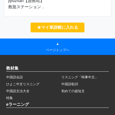
jíjiùzhàn【急救站】
救急ステーション．
★マイ単語帳に入れる
▲
ページトップへ
教材集
中国語会話
リスニング「時事中文」
ひよこ中文リスニング
中国語歌詞
中国語文法大全
初めての超短文
特集
eラーニング