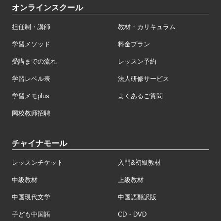
オンラインスクール
担任制・講師
教材・カリキュラム
学習メソッド
料金プラン
受講までの流れ
レッスン予約
学習レベル表
法人研修サービス
学習メモplus
よくあるご質問
网校教师招聘
チャイナモール
レッスンチケット
入門&初級教材
中級教材
上級教材
中国現代文学
中国語翻訳版
子ども中国語
CD・DVD