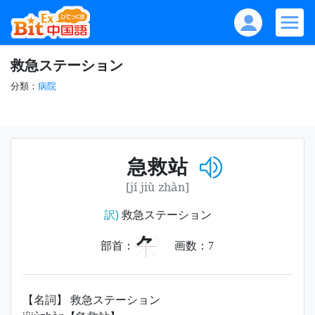
救急ステーション
分類：
病院
急救站
[jí jiù zhàn]
訳)
救急ステーション
⺈
部首：
画数：
7
【名詞】 救急ステーション