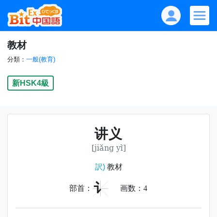
教材
分類：
一般(教育)
新HSK4級
讲义
[jiǎng yì]
訳)
教材
讠
部首：
画数：
4