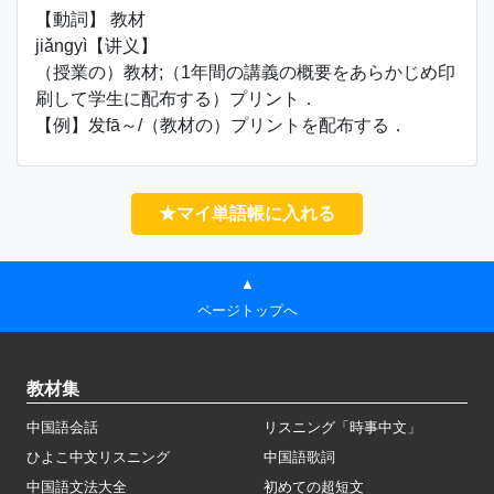
【動詞】 教材
jiǎngyì【讲义】
（授業の）教材;（1年間の講義の概要をあらかじめ印
刷して学生に配布する）プリント．
【例】发fā～/（教材の）プリントを配布する．
★マイ単語帳に入れる
▲
ページトップへ
教材集
中国語会話
リスニング「時事中文」
ひよこ中文リスニング
中国語歌詞
中国語文法大全
初めての超短文