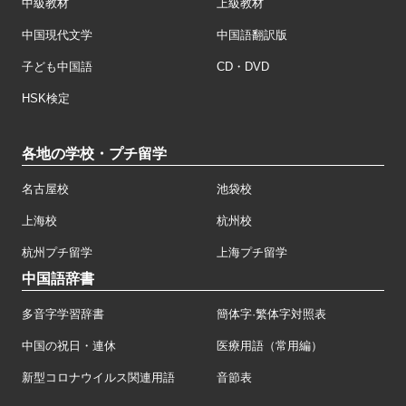
中級教材
上級教材
中国現代文学
中国語翻訳版
子ども中国語
CD・DVD
HSK検定
各地の学校・プチ留学
名古屋校
池袋校
上海校
杭州校
杭州プチ留学
上海プチ留学
中国語辞書
多音字学習辞書
簡体字·繁体字対照表
中国の祝日・連休
医療用語（常用編）
新型コロナウイルス関連用語
音節表