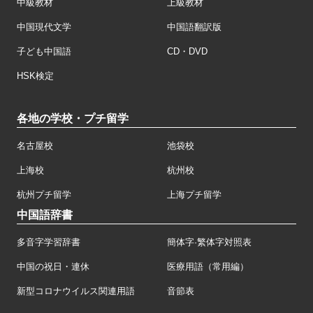
中級教材
上級教材
中国現代文学
中国語翻訳版
子ども中国語
CD・DVD
HSK検定
各地の学校・プチ留学
名古屋校
池袋校
上海校
杭州校
杭州プチ留学
上海プチ留学
中国語辞書
多音字学習辞書
簡体字·繁体字対照表
中国の祝日・連休
医療用語（常用編）
新型コロナウイルス関連用語
音節表