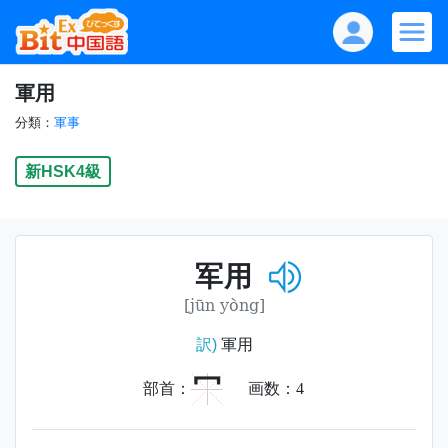
軍用
分類：
軍事
新HSK4級
军用
[jūn yòng]
訳)
軍用
冖
部首：
画数：
4