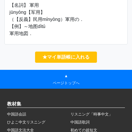
【名詞】 軍用
jūnyòng【军用】
（【反義】民用mínyòng）軍用の．
【例】～地图dìtú
軍用地図．
★マイ単語帳に入れる
▲
ページトップへ
教材集
中国語会話
リスニング「時事中文」
ひよこ中文リスニング
中国語歌詞
中国語文法大全
初めての超短文