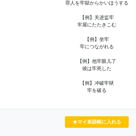
罪人を牢獄からかいほうする
【例】关进监牢
牢屋にたたきこむ
【例】坐牢
牢につながれる
【例】他牢眼儿了
彼は牢死した
【例】冲破牢狱
牢を破る
★マイ単語帳に入れる