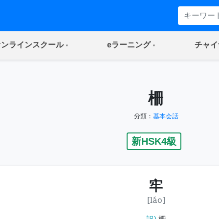
(current)
(current)
オンラインスクール
eラーニング
チャイ
柵
分類：
基本会話
新HSK4級
牢
[láo]