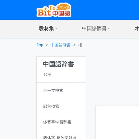
(current)
(current)
教材集
中国語辞書
Top
中国語辞書
柵
中国語辞書
TOP
テーマ検索
部首検索
多音字学習辞書
簡体字·繁体字対照