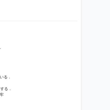
．
．
．
いる．
定する．
ú牢