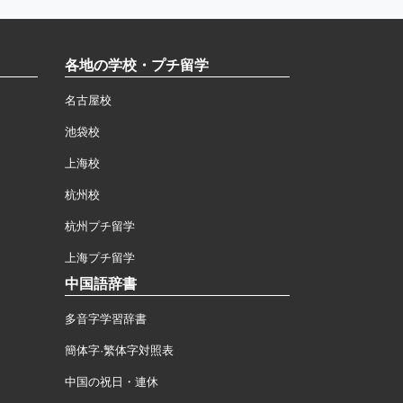
各地の学校・プチ留学
名古屋校
池袋校
上海校
杭州校
杭州プチ留学
上海プチ留学
中国語辞書
多音字学習辞書
簡体字·繁体字対照表
中国の祝日・連休