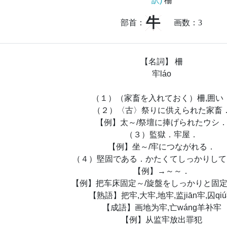
訳)
柵
牛
部首：
画数：
3
【名詞】 柵
牢láo
（１）（家畜を入れておく）柵,囲い
（２）〈古〉祭りに供えられた家畜
【例】太～/祭壇に捧げられたウシ
（３）監獄．牢屋．
【例】坐～/牢につながれる．
（４）堅固である．かたくてしっかりして
【例】→～～．
【例】把车床固定～/旋盤をしっかりと固
【熟語】把牢,大牢,地牢,监jiān牢,囚qi
【成語】画地为牢,亡wáng羊补牢
【例】从监牢放出罪犯