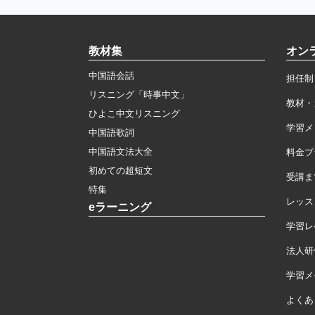
教材集
オン
中国語会話
担任制
リスニング「時事中文」
教材・
ひよこ中文リスニング
学習メ
中国語歌詞
中国語文法大全
料金プ
初めての超短文
受講ま
特集
レッス
eラーニング
学習レ
法人研
学習メモ
よくあ