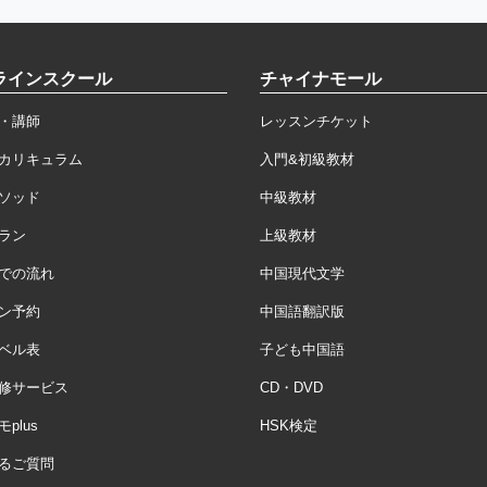
ラインスクール
チャイナモール
・講師
レッスンチケット
カリキュラム
入門&初級教材
ソッド
中級教材
ラン
上級教材
での流れ
中国現代文学
ン予約
中国語翻訳版
ベル表
子ども中国語
修サービス
CD・DVD
plus
HSK検定
るご質問