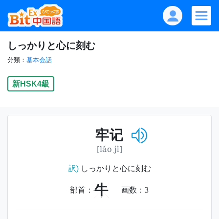
しっかりと心に刻む
分類：
基本会話
新HSK4級
牢记
[láo jì]
訳)
しっかりと心に刻む
牛
部首：
画数：
3