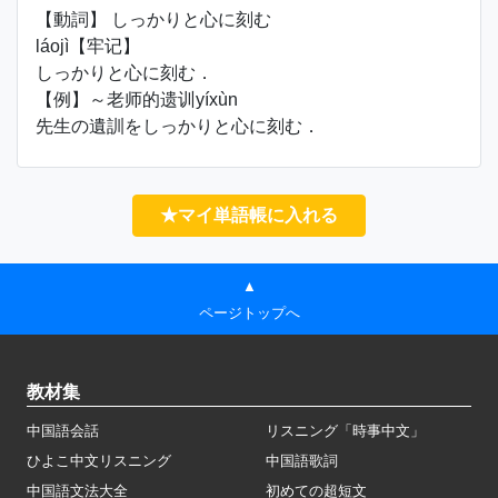
【動詞】 しっかりと心に刻む
láojì【牢记】
しっかりと心に刻む．
【例】～老师的遗训yíxùn
先生の遺訓をしっかりと心に刻む．
★マイ単語帳に入れる
▲
ページトップへ
教材集
中国語会話
リスニング「時事中文」
ひよこ中文リスニング
中国語歌詞
中国語文法大全
初めての超短文