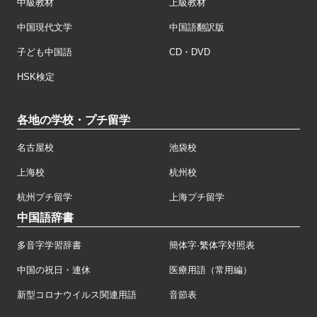
中級教材
上級教材
中国現代文学
中国語翻訳版
子ども中国語
CD・DVD
HSK検定
各地の学校・プチ留学
名古屋校
池袋校
上海校
杭州校
杭州プチ留学
上海プチ留学
中国語辞書
多音字学習辞書
簡体字·繁体字対照表
中国の祝日・連休
医療用語（常用編）
新型コロナウイルス関連用語
音節表