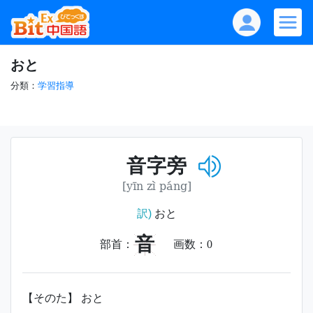
おと
分類：
学習指導
音字旁
[yīn zì páng]
訳)
おと
音
部首：
画数：
0
【そのた】 おと