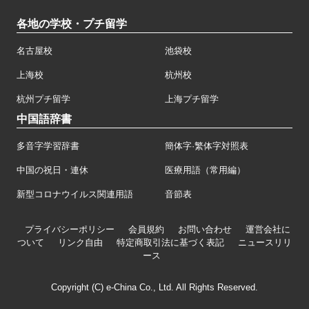
各地の学校・プチ留学
名古屋校
池袋校
上海校
杭州校
杭州プチ留学
上海プチ留学
中国語辞書
多音字学習辞書
簡体字·繁体字対照表
中国の祝日・連休
医療用語（常用編）
新型コロナウイルス関連用語
音節表
プライバシーポリシー
会員規約
お問い合わせ
運営会社に
ついて
リンク自由
特定商取引法に基づく表記
ニュースリリ
ース
Copyright (C) e-China Co., Ltd. All Rights Reserved.