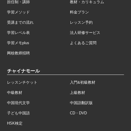
担任制・講師
教材・カリキュラム
学習メソッド
料金プラン
受講までの流れ
レッスン予約
学習レベル表
法人研修サービス
学習メモplus
よくあるご質問
网校教师招聘
チャイナモール
レッスンチケット
入門&初級教材
中級教材
上級教材
中国現代文学
中国語翻訳版
子ども中国語
CD・DVD
HSK検定