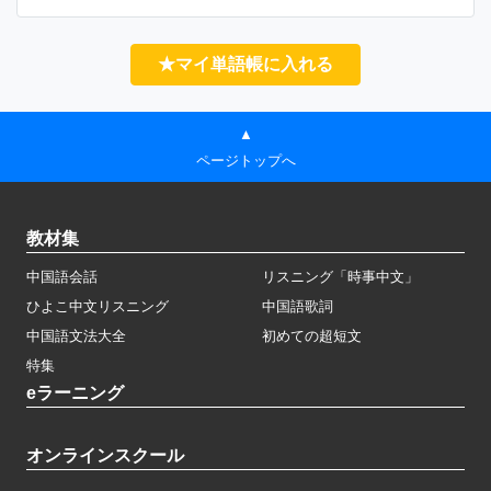
★マイ単語帳に入れる
▲
ページトップへ
教材集
中国語会話
リスニング「時事中文」
ひよこ中文リスニング
中国語歌詞
中国語文法大全
初めての超短文
特集
eラーニング
オンラインスクール