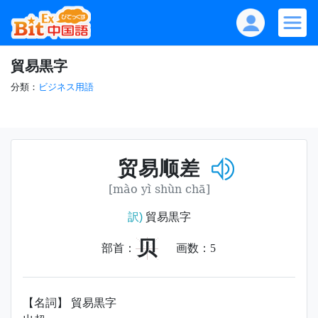
貿易黒字
分類：
ビジネス用語
贸易顺差
[mào yì shùn chā]
訳)
貿易黒字
贝
部首：
画数：
5
【名詞】 貿易黒字