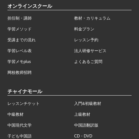
オンラインスクール
担任制・講師
教材・カリキュラム
学習メソッド
料金プラン
受講までの流れ
レッスン予約
学習レベル表
法人研修サービス
学習メモplus
よくあるご質問
网校教师招聘
チャイナモール
レッスンチケット
入門&初級教材
中級教材
上級教材
中国現代文学
中国語翻訳版
子ども中国語
CD・DVD