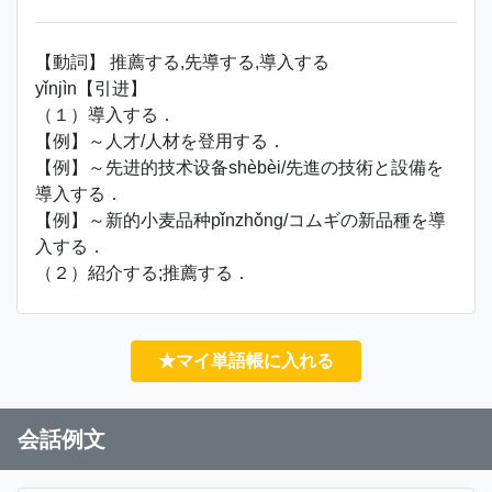
【動詞】 推薦する,先導する,導入する
yǐnjìn【引进】
（１）導入する．
【例】～人才/人材を登用する．
【例】～先进的技术设备shèbèi/先進の技術と設備を
導入する．
【例】～新的小麦品种pǐnzhǒng/コムギの新品種を導
入する．
（２）紹介する;推薦する．
★マイ単語帳に入れる
会話例文