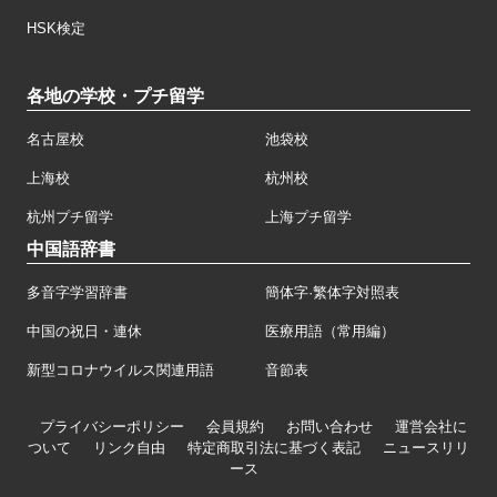
HSK検定
各地の学校・プチ留学
名古屋校
池袋校
上海校
杭州校
杭州プチ留学
上海プチ留学
中国語辞書
多音字学習辞書
簡体字·繁体字対照表
中国の祝日・連休
医療用語（常用編）
新型コロナウイルス関連用語
音節表
プライバシーポリシー
会員規約
お問い合わせ
運営会社に
ついて
リンク自由
特定商取引法に基づく表記
ニュースリリ
ース