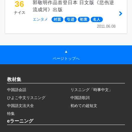
36
郭敬明作品首登日本 日文版《悲伤逆
流成河》出版
ナイス
エンタメ
封面
引进
初衷
名人
2011.06.08
▲
ページトップへ
教材集
中国語会話
リスニング「時事中文」
ひよこ中文リスニング
中国語歌詞
中国語文法大全
初めての超短文
特集
eラーニング