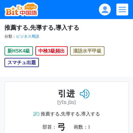
推薦する,先導する,導入する
分類：
ビジネス用語
新HSK4級
中検3級頻出
漢語水平甲級
スマチュ出題
引进
[yǐn jìn]
訳)
推薦する,先導する,導入する
弓
部首：
画数：
1