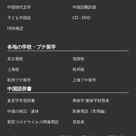
中国現代文学
中国語翻訳版
子ども中国語
CD・DVD
HSK検定
各地の学校・プチ留学
名古屋校
池袋校
上海校
杭州校
杭州プチ留学
上海プチ留学
中国語辞書
多音字学習辞書
簡体字·繁体字対照表
中国の祝日・連休
医療用語（常用編）
新型コロナウイルス関連用語
音節表