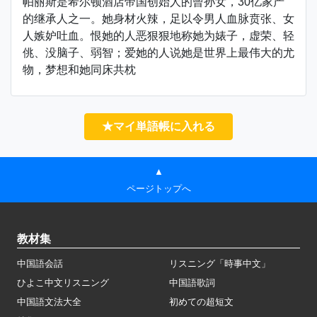
帕丽斯是希尔顿酒店帝国创始人的曾孙女，30亿家产
的继承人之一。她身材火辣，足以令男人血脉贲张、女
人嫉妒吐血。恨她的人恶狠狠地称她为婊子，虚荣、轻
佻、没脑子、弱智；爱她的人说她是世界上最伟大的尤
物，梦想和她同床共枕
★マイ単語帳に入れる
▲
ページトップへ
教材集
中国語会話
リスニング「時事中文」
ひよこ中文リスニング
中国語歌詞
中国語文法大全
初めての超短文