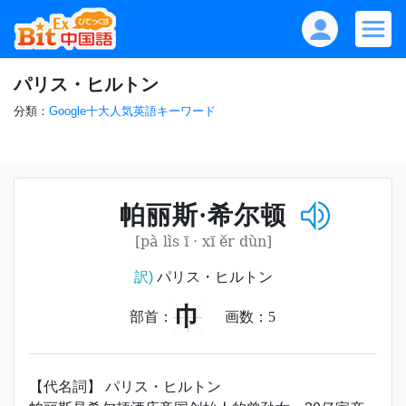
パリス・ヒルトン
分類：
Google十大人気英語キーワード
帕丽斯·希尔顿
[pà lìs ī · xī ěr dùn]
訳)
パリス・ヒルトン
巾
部首：
画数：
5
【代名詞】 パリス・ヒルトン