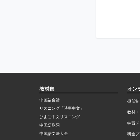
教材集
オン
中国語会話
担任制
リスニング「時事中文」
教材・
ひよこ中文リスニング
学習メ
中国語歌詞
中国語文法大全
料金プ