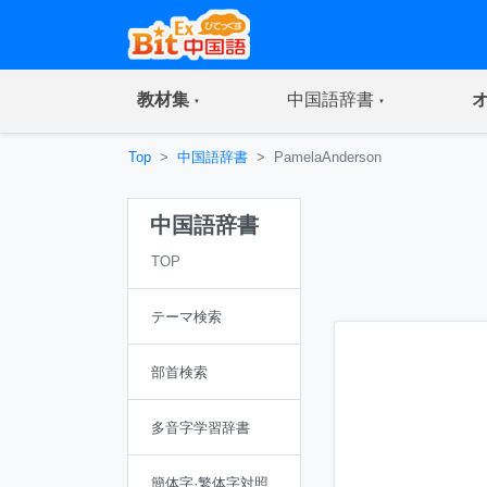
(current)
(current)
教材集
中国語辞書
Top
中国語辞書
PamelaAnderson
中国語辞書
TOP
テーマ検索
部首検索
多音字学習辞書
簡体字·繁体字対照