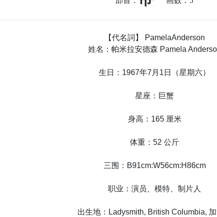
巾
部首：
画数：
5
【代名詞】 PamelaAnderson
姓名：帕米拉安德森 Pamela Anderso
生日：1967年7月1日（星期六）
星座：巨蟹
身高：165 厘米
体重：52 公斤
三围：B91cm:W56cm:H86cm
职业：演员、模特、制片人
出生地：Ladysmith, British Columbia,