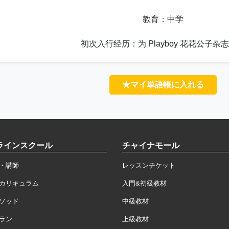
教育：中学
初次入行经历：为 Playboy 花花公子杂
★マイ単語帳に入れる
ラインスクール
チャイナモール
・講師
レッスンチケット
カリキュラム
入門&初級教材
ソッド
中級教材
ラン
上級教材