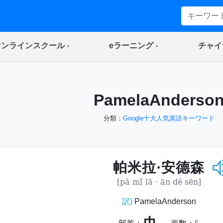
(current)
(current)
オンラインスクール
eラーニング
チャイ
PamelaAnderso
分類：
Google十大人気英語キーワード
帕米拉·安德森
[pà mǐ lā · ān dé sēn]
訳)
PamelaAnderson