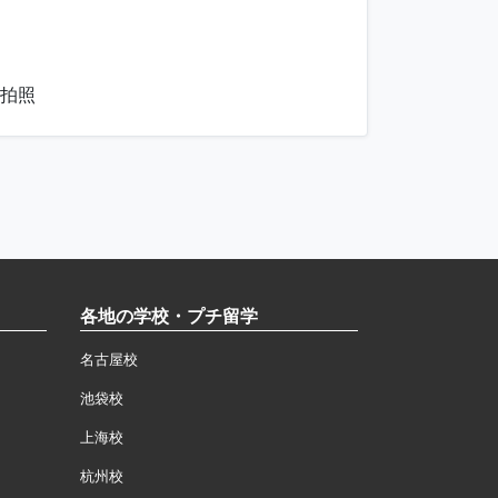
志拍照
各地の学校・プチ留学
名古屋校
池袋校
上海校
杭州校