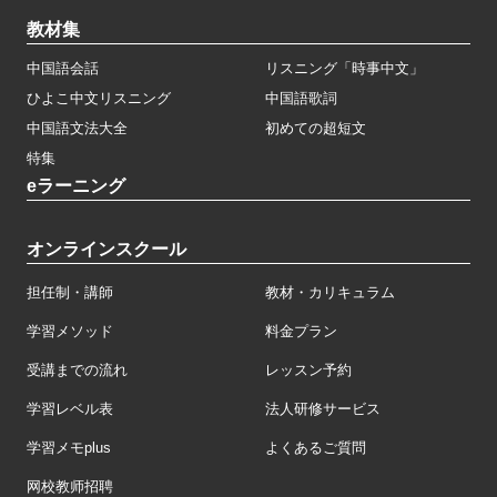
教材集
中国語会話
リスニング「時事中文」
ひよこ中文リスニング
中国語歌詞
中国語文法大全
初めての超短文
特集
eラーニング
オンラインスクール
担任制・講師
教材・カリキュラム
学習メソッド
料金プラン
受講までの流れ
レッスン予約
学習レベル表
法人研修サービス
学習メモplus
よくあるご質問
网校教师招聘