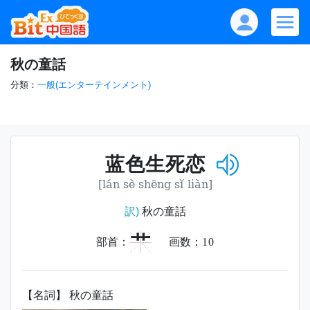
秋の童話
分類：
一般(エンターテインメント)
蓝色生死恋
[lán sè shēng sǐ liàn]
訳)
秋の童話
艹
部首：
画数：
10
【名詞】 秋の童話