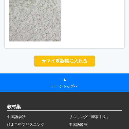
★マイ単語帳に入れる
▲
ページトップへ
教材集
中国語会話
リスニング「時事中文」
ひよこ中文リスニング
中国語歌詞