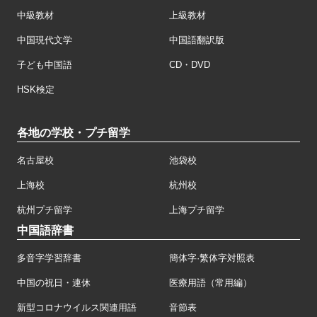
中級教材
上級教材
中国現代文学
中国語翻訳版
子ども中国語
CD・DVD
HSK検定
各地の学校・プチ留学
名古屋校
池袋校
上海校
杭州校
杭州プチ留学
上海プチ留学
中国語辞書
多音字学習辞書
簡体字·繁体字対照表
中国の祝日・連休
医療用語（常用編）
新型コロナウイルス関連用語
音節表