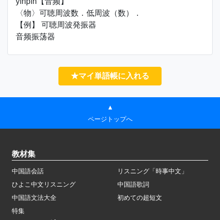
yīnpín【音频】
〈物〉可聴周波数．低周波（数）．
【例】 可聴周波発振器
音频振荡器
★マイ単語帳に入れる
▲
ページトップへ
教材集
中国語会話
リスニング「時事中文」
ひよこ中文リスニング
中国語歌詞
中国語文法大全
初めての超短文
特集