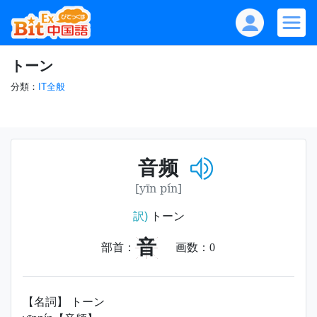
トーン
分類：
IT全般
音频
[yīn pín]
訳)
トーン
音
部首：
画数：
0
【名詞】 トーン