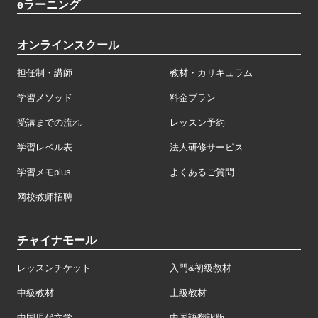
eラーニング
オンラインスクール
担任制・講師
教材・カリキュラム
学習メソッド
料金プラン
受講までの流れ
レッスン予約
学習レベル表
法人研修サービス
学習メモplus
よくあるご質問
网校教师招聘
チャイナモール
レッスンチケット
入門&初級教材
中級教材
上級教材
中国現代文学
中国語翻訳版