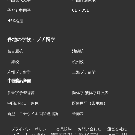
子ども中国語
CD・DVD
HSK検定
各地の学校・プチ留学
名古屋校
池袋校
上海校
杭州校
杭州プチ留学
上海プチ留学
中国語辞書
多音字学習辞書
簡体字·繁体字対照表
中国の祝日・連休
医療用語（常用編）
新型コロナウイルス関連用語
音節表
プライバシーポリシー
会員規約
お問い合わせ
運営会社に
ついて
リンク自由
特定商取引法に基づく表記
ニュースリリ