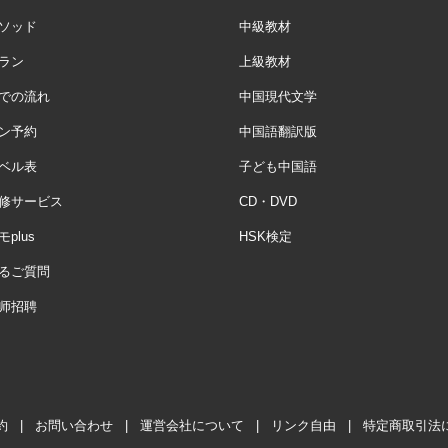
ソッド
中級教材
ラン
上級教材
での流れ
中国現代文学
ン予約
中国語翻訳版
ベル表
子ども中国語
修サービス
CD・DVD
plus
HSK検定
るご質問
师招聘
約
|
お問い合わせ
|
運営会社について
|
リンク自由
|
特定商取引法