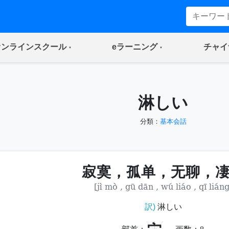
(current)
(current)
オンラインスクール
eラーニング
チャイ
淋しい
分類：
基本会話
寂寞，孤单，无聊，
[jì mò , gū dān , wú liáo , qī liáng
訳)
淋しい