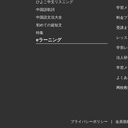
ひよこ中文リスニング
学習メ
中国語歌詞
中国語文法大全
料金プ
初めての超短文
受講ま
特集
レッス
eラーニング
学習レ
法人研
学習メモ
よくあ
网校教
プライバシーポリシー
|
会員規