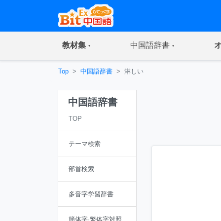
(current)
(current)
教材集
中国語辞書
Top
中国語辞書
淋しい
中国語辞書
TOP
テーマ検索
部首検索
多音字学習辞書
簡体字·繁体字対照