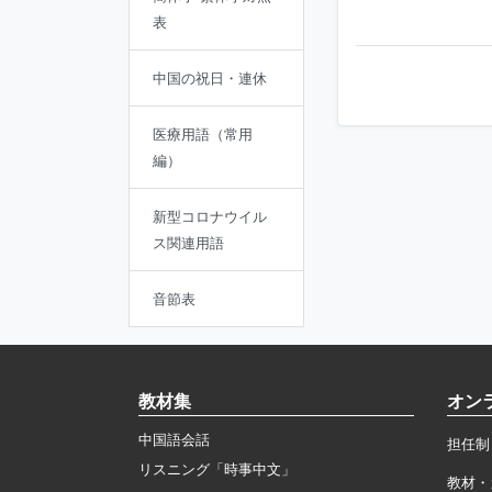
表
中国の祝日・連休
医療用語（常用
編）
新型コロナウイル
ス関連用語
音節表
教材集
オン
中国語会話
担任制
リスニング「時事中文」
教材・