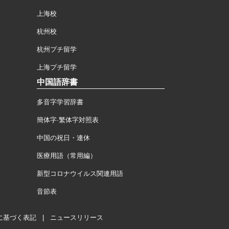
上海校
杭州校
杭州プチ留学
上海プチ留学
中国語辞書
多音字学習辞書
簡体字·繁体字対照表
中国の祝日・連休
医療用語（常用編）
新型コロナウイルス関連用語
音節表
に基づく表記
|
ニュースリリース