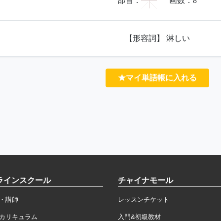
宀
部首：
画数：
8
【形容詞】 淋しい
★マイ単語帳に入れる
ラインスクール
チャイナモール
・講師
レッスンチケット
カリキュラム
入門&初級教材