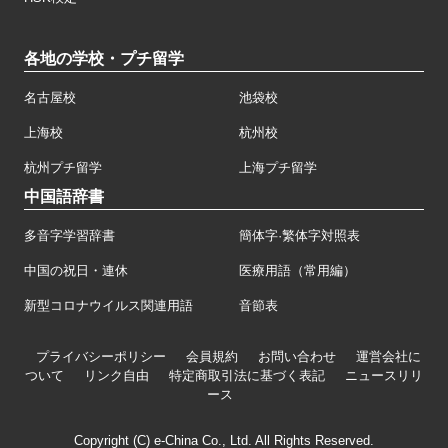
各地の学校・プチ留学
名古屋校
池袋校
上海校
杭州校
杭州プチ留学
上海プチ留学
中国語辞書
多音字学習辞書
簡体字·繁体字対照表
中国の祝日・連休
医療用語（常用編）
新型コロナウイルス関連用語
音節表
プライバシーポリシー
会員規約
お問い合わせ
運営会社に
ついて
リンク自由
特定商取引法に基づく表記
ニュースリリ
ース
Copyright (C) e-China Co., Ltd. All Rights Reserved.