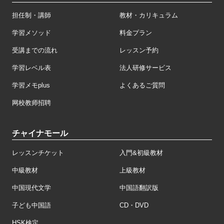
担任制・講師
教材・カリキュラム
学習メソッド
料金プラン
受講までの流れ
レッスン予約
学習レベル表
法人研修サービス
学習メモplus
よくあるご質問
网校教师招聘
チャイナモール
レッスンチケット
入門&初級教材
中級教材
上級教材
中国現代文学
中国語翻訳版
子ども中国語
CD・DVD
HSK検定