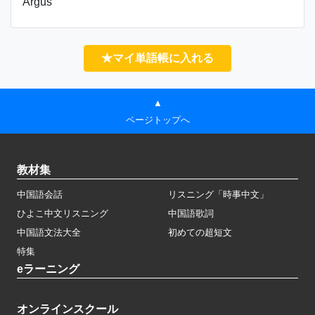
Argus
★マイ単語帳に入れる
▲
ページトップへ
教材集
中国語会話
リスニング「時事中文」
ひよこ中文リスニング
中国語歌詞
中国語文法大全
初めての超短文
特集
eラーニング
オンラインスクール