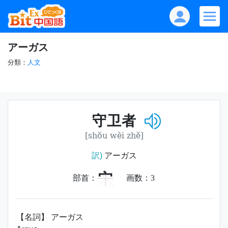
アーガス
分類：
人文
守卫者
[shǒu wèi zhě]
訳)
アーガス
宀
部首：
画数：
3
【名詞】 アーガス