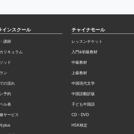
ラインスクール
チャイナモール
・講師
レッスンチケット
カリキュラム
入門&初級教材
ソッド
中級教材
ラン
上級教材
での流れ
中国現代文学
ン予約
中国語翻訳版
ベル表
子ども中国語
修サービス
CD・DVD
plus
HSK検定