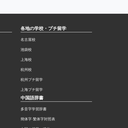
各地の学校・プチ留学
名古屋校
池袋校
上海校
杭州校
杭州プチ留学
上海プチ留学
中国語辞書
多音字学習辞書
簡体字·繁体字対照表