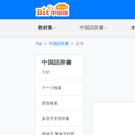
(current)
(current)
教材集
中国語辞書
Top
中国語辞書
正月
中国語辞書
TOP
テーマ検索
部首検索
多音字学習辞書
簡体字·繁体字対照