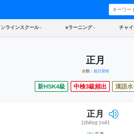
(current)
(current)
オンラインスクール
eラーニング
チャイ
正月
分類：
祝日習俗
新HSK4級
中検3級頻出
漢語水
正月
[zhēng yuè]