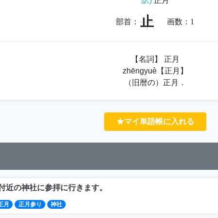
訳)
正月
止
部首：
画数：
1
【名詞】 正月
zhēngyuè【正月】
（旧暦の）正月．
★マイ単語帳に入れる
付近の神社に参拝に行きます。
正月
正月参り
神社