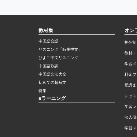
教材集
オン
中国語会話
担任制
リスニング「時事中文」
教材・
ひよこ中文リスニング
学習メ
中国語歌詞
中国語文法大全
料金プ
初めての超短文
受講ま
特集
レッス
eラーニング
学習レ
法人研
学習メモ