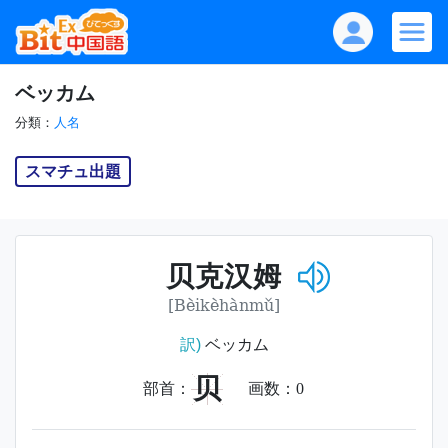
ベッカム
分類：
人名
スマチュ出題
贝克汉姆
[Bèikèhànmǔ]
訳)
ベッカム
贝
部首：
画数：
0