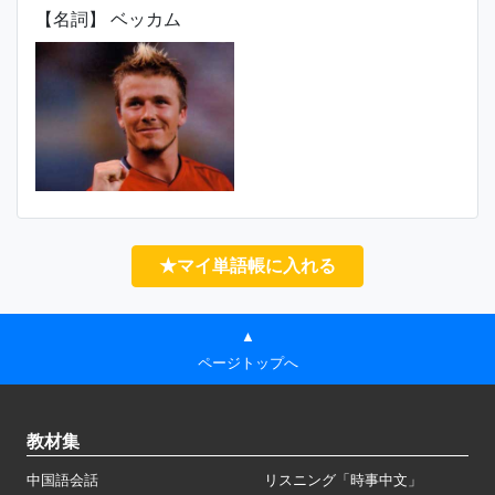
【名詞】 ベッカム
★マイ単語帳に入れる
▲
ページトップへ
教材集
中国語会話
リスニング「時事中文」