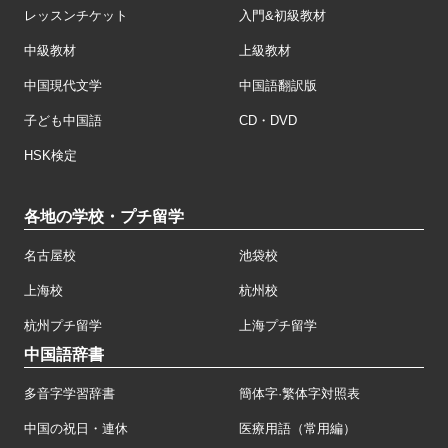
レッスンチケット
入門&初級教材
中級教材
上級教材
中国現代文学
中国語翻訳版
子ども中国語
CD・DVD
HSK検定
各地の学校・プチ留学
名古屋校
池袋校
上海校
杭州校
杭州プチ留学
上海プチ留学
中国語辞書
多音字学習辞書
簡体字·繁体字対照表
中国の祝日・連休
医療用語（常用編）