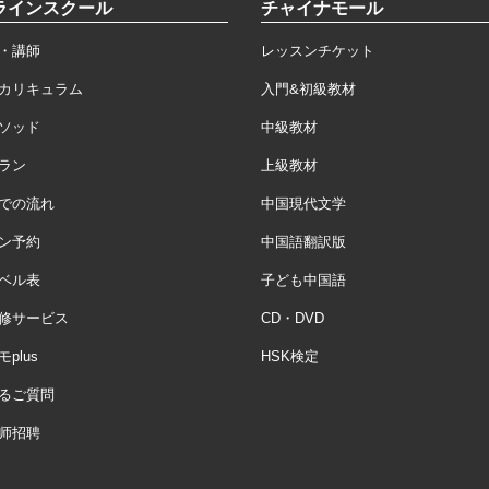
ラインスクール
チャイナモール
・講師
レッスンチケット
カリキュラム
入門&初級教材
ソッド
中級教材
ラン
上級教材
での流れ
中国現代文学
ン予約
中国語翻訳版
ベル表
子ども中国語
修サービス
CD・DVD
plus
HSK検定
るご質問
师招聘