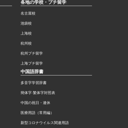
各地の学校・プチ留学
名古屋校
池袋校
上海校
杭州校
杭州プチ留学
上海プチ留学
中国語辞書
多音字学習辞書
簡体字·繁体字対照表
中国の祝日・連休
医療用語（常用編）
新型コロナウイルス関連用語