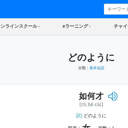
(current)
(current)
オンラインスクール
eラーニング
チャイ
どのように
分類：
基本会話
如何才
[rú hé cái]
訳)
どのように