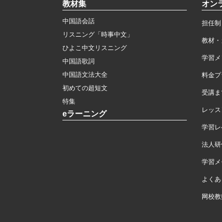
教材集
オン
中国語会話
担任制
リスニング「時事中文」
教材・
ひよこ中文リスニング
学習メ
中国語歌詞
中国語文法大全
料金プ
初めての超短文
受講ま
特集
レッス
eラーニング
学習レ
法人研
学習メモ
よくあ
网校教