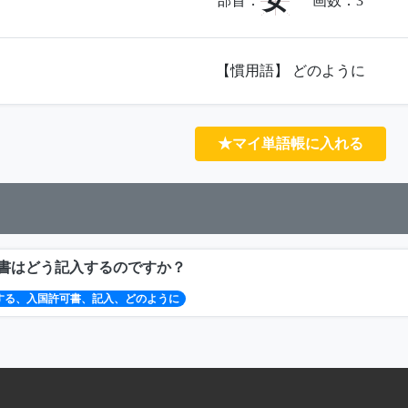
女
部首：
画数：
3
【慣用語】 どのように
★マイ単語帳に入れる
書はどう記入するのですか？
する、入国許可書、記入、どのように