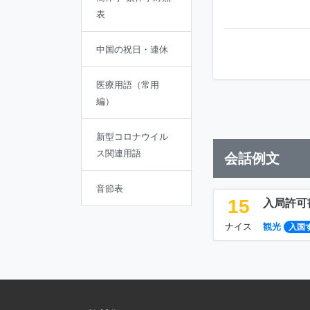
表
中国の祝日・連休
医療用語（常用
編）
新型コロナウイル
ス関連用語
会話例文
音節表
15
入局許可
ナイス
観光
入国