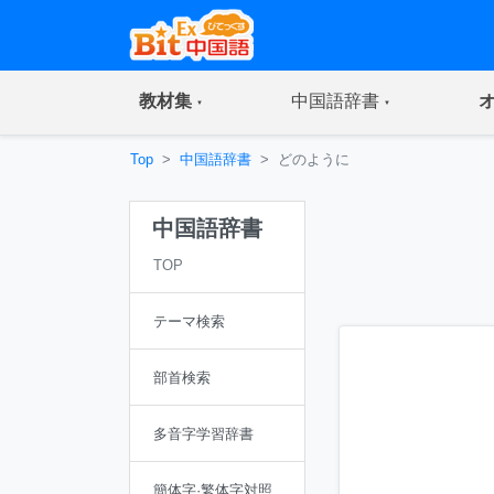
(current)
(current)
教材集
中国語辞書
Top
中国語辞書
どのように
中国語辞書
TOP
テーマ検索
部首検索
多音字学習辞書
簡体字·繁体字対照