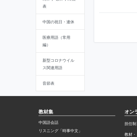
表
中国の祝日・連休
医療用語（常用
編）
新型コロナウイル
ス関連用語
音節表
教材集
オン
中国語会話
担任制
リスニング「時事中文」
教材・