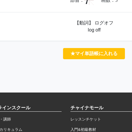
氵
部首：
画数：
5
【動詞】 ログオフ
log off
★マイ単語帳に入れる
ラインスクール
チャイナモール
・講師
レッスンチケット
カリキュラム
入門&初級教材