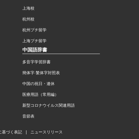
上海校
杭州校
杭州プチ留学
上海プチ留学
中国語辞書
多音字学習辞書
簡体字·繁体字対照表
中国の祝日・連休
医療用語（常用編）
新型コロナウイルス関連用語
音節表
に基づく表記
|
ニュースリリース