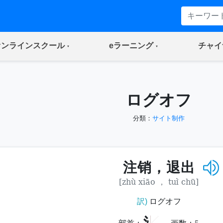
(current)
(current)
オンラインスクール
eラーニング
チャイ
ログオフ
分類：
サイト制作
注销，退出
[zhù xiāo ， tuì chū]
訳)
ログオフ