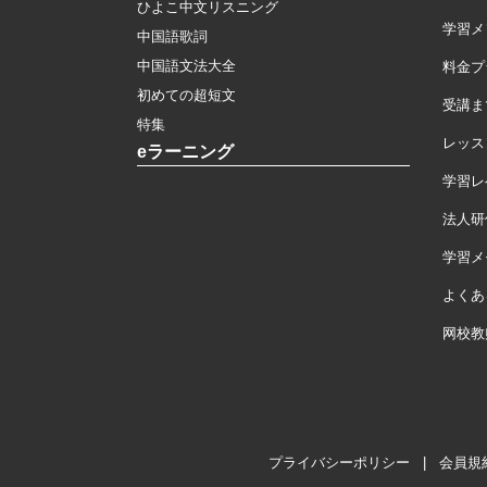
ひよこ中文リスニング
学習メ
中国語歌詞
中国語文法大全
料金プ
初めての超短文
受講ま
特集
レッス
eラーニング
学習レ
法人研
学習メモ
よくあ
网校教
プライバシーポリシー
|
会員規