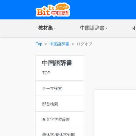
(current)
(current)
教材集
中国語辞書
Top
中国語辞書
ログオフ
中国語辞書
TOP
テーマ検索
部首検索
多音字学習辞書
簡体字·繁体字対照