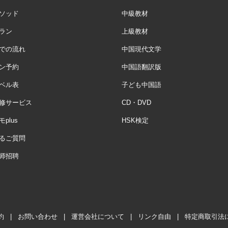
ソッド
中級教材
ラン
上級教材
での流れ
中国現代文学
ン予約
中国語翻訳版
ベル表
子ども中国語
修サービス
CD・DVD
plus
HSK検定
るご質問
师招聘
約
|
お問い合わせ
|
運営会社について
|
リンク自由
|
特定商取引法