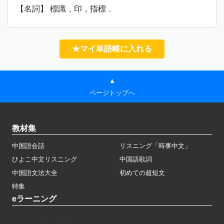
【名詞】 標識，印，指標．
★マイ単語帳に入れる
▲
ページトップへ
教材集
中国語会話
リスニング「時事中文」
ひよこ中文リスニング
中国語歌詞
中国語文法大全
初めての超短文
特集
eラーニング