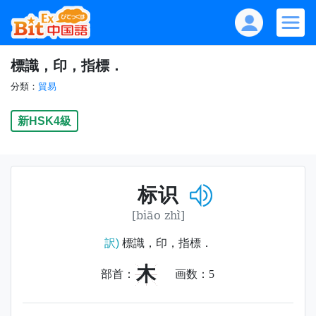
標識，印，指標．
分類：
貿易
新HSK4級
标识
[biāo zhì]
訳)
標識，印，指標．
木
部首：
画数：
5