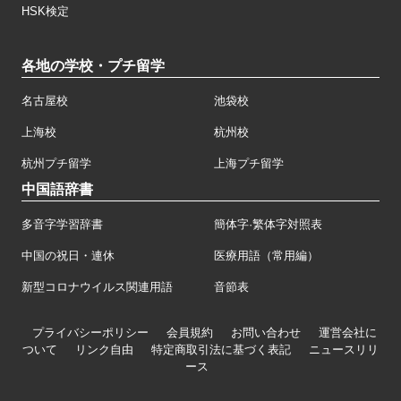
HSK検定
各地の学校・プチ留学
名古屋校
池袋校
上海校
杭州校
杭州プチ留学
上海プチ留学
中国語辞書
多音字学習辞書
簡体字·繁体字対照表
中国の祝日・連休
医療用語（常用編）
新型コロナウイルス関連用語
音節表
プライバシーポリシー
会員規約
お問い合わせ
運営会社に
ついて
リンク自由
特定商取引法に基づく表記
ニュースリリ
ース