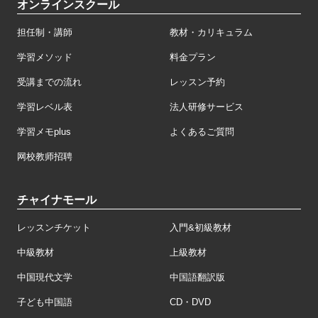
オンラインスクール
担任制・講師
教材・カリキュラム
学習メソッド
料金プラン
受講までの流れ
レッスン予約
学習レベル表
法人研修サービス
学習メモplus
よくあるご質問
网校教师招聘
チャイナモール
レッスンチケット
入門&初級教材
中級教材
上級教材
中国現代文学
中国語翻訳版
子ども中国語
CD・DVD