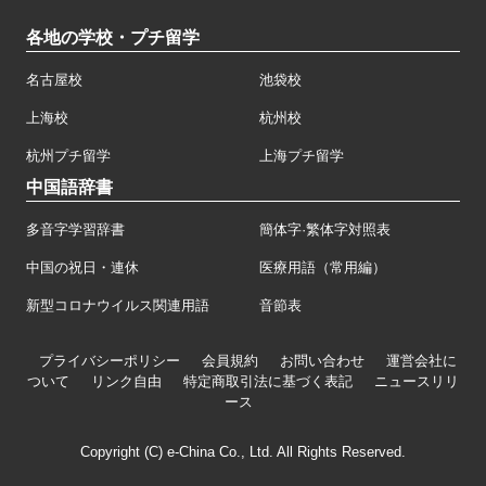
各地の学校・プチ留学
名古屋校
池袋校
上海校
杭州校
杭州プチ留学
上海プチ留学
中国語辞書
多音字学習辞書
簡体字·繁体字対照表
中国の祝日・連休
医療用語（常用編）
新型コロナウイルス関連用語
音節表
プライバシーポリシー
会員規約
お問い合わせ
運営会社に
ついて
リンク自由
特定商取引法に基づく表記
ニュースリリ
ース
Copyright (C) e-China Co., Ltd. All Rights Reserved.