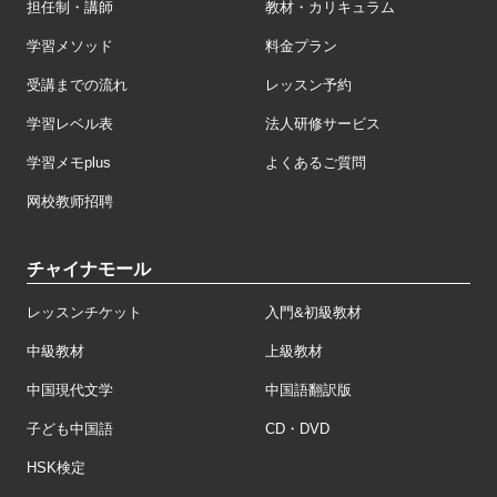
担任制・講師
教材・カリキュラム
学習メソッド
料金プラン
受講までの流れ
レッスン予約
学習レベル表
法人研修サービス
学習メモplus
よくあるご質問
网校教师招聘
チャイナモール
レッスンチケット
入門&初級教材
中級教材
上級教材
中国現代文学
中国語翻訳版
子ども中国語
CD・DVD
HSK検定