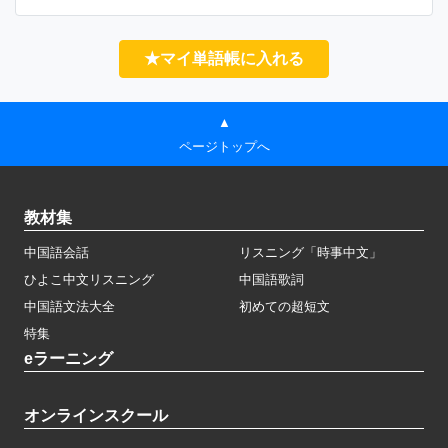
★マイ単語帳に入れる
▲
ページトップへ
教材集
中国語会話
リスニング「時事中文」
ひよこ中文リスニング
中国語歌詞
中国語文法大全
初めての超短文
特集
eラーニング
オンラインスクール