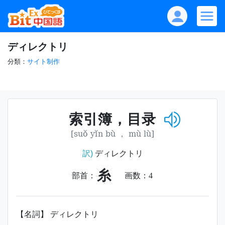
ディレクトリ
分類：
サイト制作
索引簿，目录
[suǒ yǐn bù ， mù lù]
訳)
ディレクトリ
糸
部首：
画数：
4
【名詞】 ディレクトリ