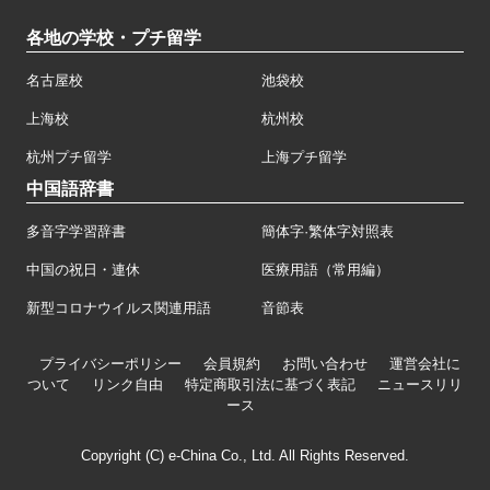
各地の学校・プチ留学
名古屋校
池袋校
上海校
杭州校
杭州プチ留学
上海プチ留学
中国語辞書
多音字学習辞書
簡体字·繁体字対照表
中国の祝日・連休
医療用語（常用編）
新型コロナウイルス関連用語
音節表
プライバシーポリシー
会員規約
お問い合わせ
運営会社に
ついて
リンク自由
特定商取引法に基づく表記
ニュースリリ
ース
Copyright (C) e-China Co., Ltd. All Rights Reserved.