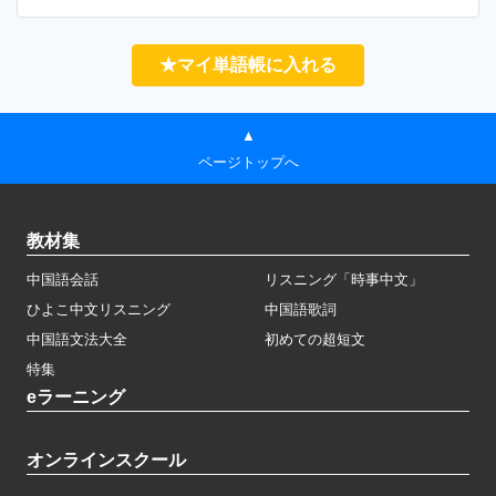
★マイ単語帳に入れる
▲
ページトップへ
教材集
中国語会話
リスニング「時事中文」
ひよこ中文リスニング
中国語歌詞
中国語文法大全
初めての超短文
特集
eラーニング
オンラインスクール