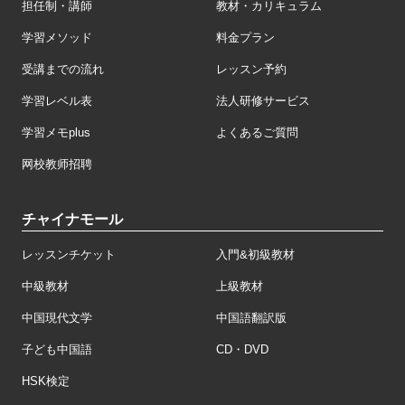
担任制・講師
教材・カリキュラム
学習メソッド
料金プラン
受講までの流れ
レッスン予約
学習レベル表
法人研修サービス
学習メモplus
よくあるご質問
网校教师招聘
チャイナモール
レッスンチケット
入門&初級教材
中級教材
上級教材
中国現代文学
中国語翻訳版
子ども中国語
CD・DVD
HSK検定