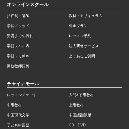
オンラインスクール
担任制・講師
教材・カリキュラム
学習メソッド
料金プラン
受講までの流れ
レッスン予約
学習レベル表
法人研修サービス
学習メモplus
よくあるご質問
网校教师招聘
チャイナモール
レッスンチケット
入門&初級教材
中級教材
上級教材
中国現代文学
中国語翻訳版
子ども中国語
CD・DVD