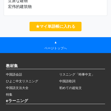
立派な建物
宏伟的建筑物
★マイ単語帳に入れる
▲
ページトップへ
教材集
中国語会話
リスニング「時事中文」
ひよこ中文リスニング
中国語歌詞
中国語文法大全
初めての超短文
特集
eラーニング