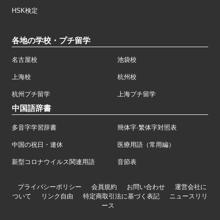
HSK検定
各地の学校・プチ留学
名古屋校
池袋校
上海校
杭州校
杭州プチ留学
上海プチ留学
中国語辞書
多音字学習辞書
簡体字·繁体字対照表
中国の祝日・連休
医療用語（常用編）
新型コロナウイルス関連用語
音節表
プライバシーポリシー
会員規約
お問い合わせ
運営会社に
ついて
リンク自由
特定商取引法に基づく表記
ニュースリリ
ース