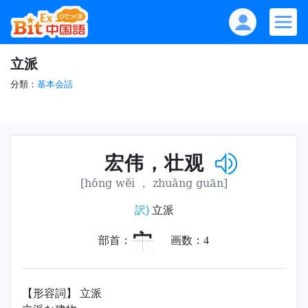
立派
分類：
基本会話
宏伟，壮观
[hóng wěi ， zhuàng guān]
訳)
立派
宀
部首：
画数：
4
【形容詞】 立派