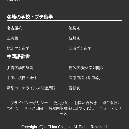
各地の学校・プチ留学
名古屋校
池袋校
上海校
杭州校
杭州プチ留学
上海プチ留学
中国語辞書
多音字学習辞書
簡体字·繁体字対照表
中国の祝日・連休
医療用語（常用編）
新型コロナウイルス関連用語
音節表
プライバシーポリシー
会員規約
お問い合わせ
運営会社に
ついて
リンク自由
特定商取引法に基づく表記
ニュースリリ
ース
Copyright (C) e-China Co., Ltd. All Rights Reserved.