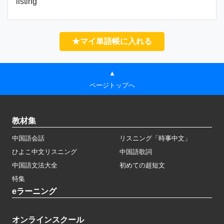
listing
★マイ単語帳に入れる
▲
ページトップへ
教材集
中国語会話
リスニング「時事中文」
ひよこ中文リスニング
中国語歌詞
中国語文法大全
初めての超短文
特集
eラーニング
オンラインスクール