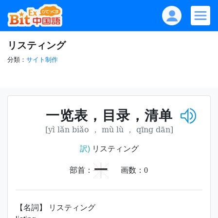
リスティング
分類：
サイト制作
一览表，目录，清单
[yì lǎn biǎo ， mù lù ， qīng dān]
訳)
リスティング
一
部首：
画数：
0
【名詞】 リスティング