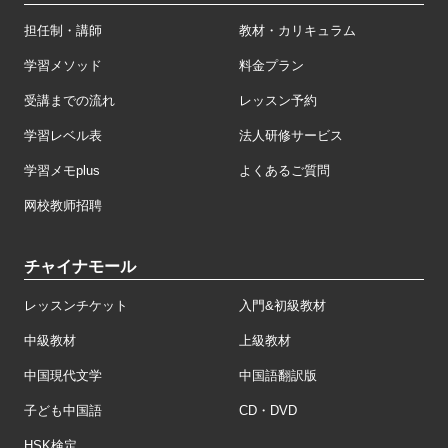
担任制・講師
教材・カリキュラム
学習メソッド
料金プラン
受講までの流れ
レッスン予約
学習レベル表
法人研修サービス
学習メモplus
よくあるご質問
网校教师招聘
チャイナモール
レッスンチケット
入門&初級教材
中級教材
上級教材
中国現代文学
中国語翻訳版
子ども中国語
CD・DVD
HSK検定