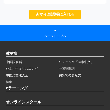
★マイ単語帳に入れる
▲
ページトップへ
教材集
中国語会話
リスニング「時事中文」
ひよこ中文リスニング
中国語歌詞
中国語文法大全
初めての超短文
特集
eラーニング
オンラインスクール