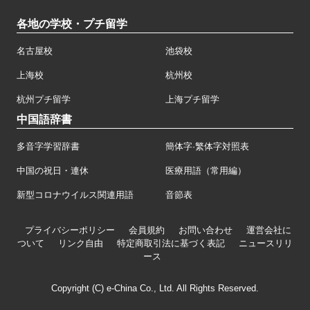
各地の学校・プチ留学
名古屋校
池袋校
上海校
杭州校
杭州プチ留学
上海プチ留学
中国語辞書
多音字学習辞書
簡体字·繁体字対照表
中国の祝日・連休
医療用語（常用編）
新型コロナウイルス関連用語
音節表
プライバシーポリシー
会員規約
お問い合わせ
運営会社に
ついて
リンク自由
特定商取引法に基づく表記
ニュースリリ
ース
Copyright (C) e-China Co., Ltd. All Rights Reserved.