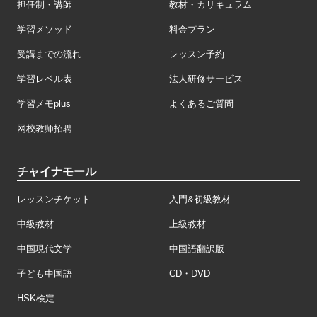
担任制・講師
教材・カリキュラム
学習メソッド
料金プラン
受講までの流れ
レッスン予約
学習レベル表
法人研修サービス
学習メモplus
よくあるご質問
网校教师招聘
チャイナモール
レッスンチケット
入門&初級教材
中級教材
上級教材
中国現代文学
中国語翻訳版
子ども中国語
CD・DVD
HSK検定