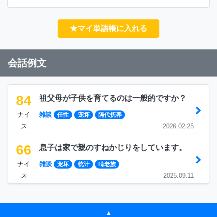
★マイ単語帳に入れる
会話例文
84
祖父母が子供を育てるのは一般的ですか？
ナイ
雑談
任性
宠坏
隔代抚养
ス
2026.02.25
66
息子は家で親のすねかじりをしています。
ナイ
雑談
宠坏
统计
啃老族
ス
2025.09.11
▲