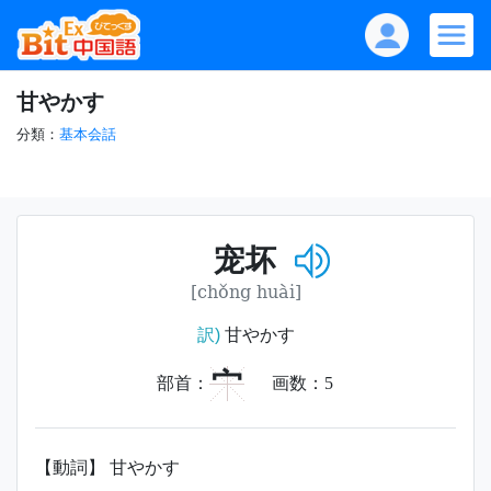
甘やかす
分類：
基本会話
宠坏
[chǒng huài]
訳)
甘やかす
宀
部首：
画数：
5
【動詞】 甘やかす