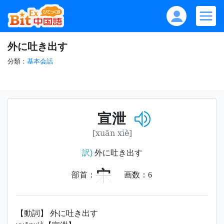
外に吐き出す
分類：
基本会話
宣泄
[xuān xiè]
訳)
外に吐き出す
宀
部首：
画数：
6
【動詞】 外に吐き出す