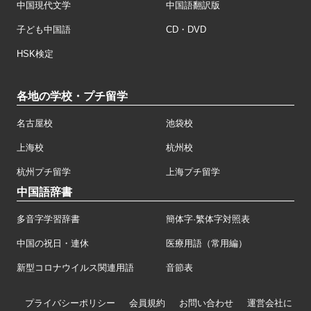
中国現代文学
中国語翻訳版
子ども中国語
CD・DVD
HSK検定
各地の学校・プチ留学
名古屋校
池袋校
上海校
杭州校
杭州プチ留学
上海プチ留学
中国語辞書
多音字学習辞書
簡体字·繁体字対照表
中国の祝日・連休
医療用語（常用編）
新型コロナウイルス関連用語
音節表
プライバシーポリシー
会員規約
お問い合わせ
運営会社に