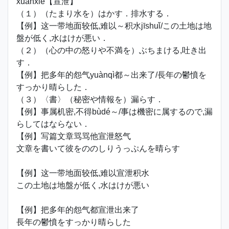
xuānxiè【宣泄】
（１）（たまり水を）はかす．排水する．
【例】这一带地面较低,难以～积水jīshuǐ/この土地は地
盤が低く,水はけが悪い．
（２）（心の中の怒りや不満を）ぶちまける,吐き出
す．
【例】把多年的怨气yuànqì都～出来了/長年の鬱憤を
すっかり晴らした．
（３）〈書〉（秘密や情報を）漏らす．
【例】事属机密,不得bùdé～/事は機密に属するので,漏
らしてはならない．
【例】写篇文章骂骂他宣泄怒气
文章を書いて彼をののしりうっぷんを晴らす
【例】这一带地面较低,难以宣泄积水
この土地は地盤が低く,水はけが悪い
【例】把多年的怨气都宣泄出来了
長年の鬱憤をすっかり晴らした