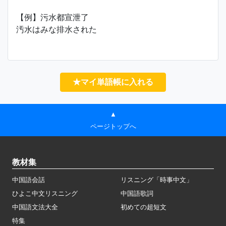
【例】污水都宣泄了
汚水はみな排水された
★マイ単語帳に入れる
▲
ページトップへ
教材集
中国語会話
リスニング「時事中文」
ひよこ中文リスニング
中国語歌詞
中国語文法大全
初めての超短文
特集