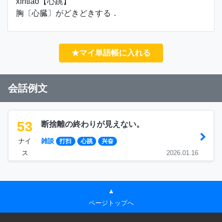
xīntiào【心跳】
胸〔心臓〕がどきどきする．
★マイ単語帳に入れる
会話例文
53
断捨離の終わりが見えない。
ナイ
雑談
打扫
心跳
兴奋
ス
2026.01.16
▲
ページトップへ