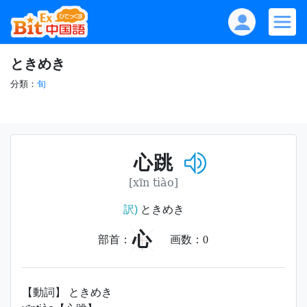
ときめき
分類：
旬
心跳
[xīn tiào]
訳)
ときめき
心
部首：
画数：
0
【動詞】 ときめき