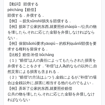
【動詞】 賠償する
péicháng【赔偿】
賠償する．弁償する．
【例】～损失sǔnshī/損失を賠償する．
【例】损坏了公家的东西,就要照价zhàojià～/公共の物
を壊したら,それに応じた金額を弁償しなければなら
ない．
【例】保留bǎoliú要求yāoqiú～的权利quánlì/賠償を要
求する権利を留保する．
【比較】赔偿:补偿 bǔcháng
｛１｝“赔偿”は人の責任によってもたらされた損害を
弁償することをさす．“补偿”は人為的なもの以外に,自
然災害による損害も含まれる．
｛２｝“赔偿”の方法はふつう,金銭によるが,“补偿”の場
合は金銭以外に,損害に相当する他のものでもよい．
【例】弄坏了公家的东西,就要照价赔偿
公共の物を壊したら,それに応じた金額を弁償しなけ
ればならない