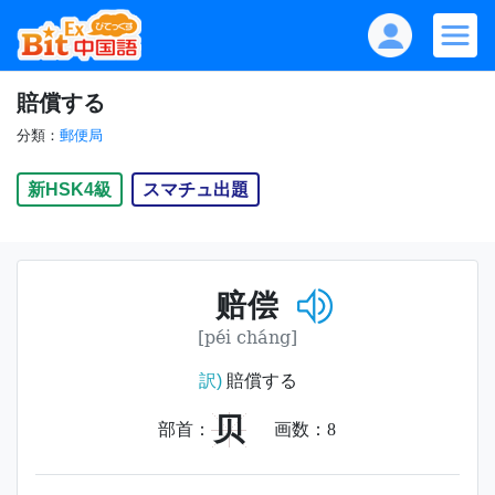
賠償する
分類：
郵便局
新HSK4級
スマチュ出題
赔偿
[péi cháng]
訳)
賠償する
贝
部首：
画数：
8