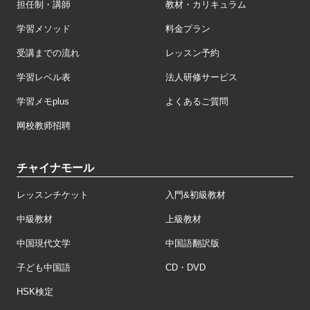
担任制・講師
教材・カリキュラム
学習メソッド
料金プラン
受講までの流れ
レッスン予約
学習レベル表
法人研修サービス
学習メモplus
よくあるご質問
网校教师招聘
チャイナモール
レッスンチケット
入門&初級教材
中級教材
上級教材
中国現代文学
中国語翻訳版
子ども中国語
CD・DVD
HSK検定