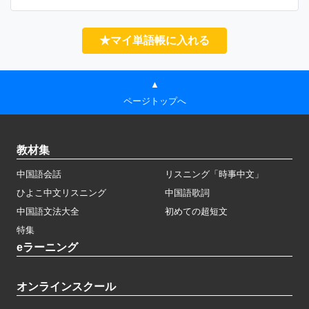
★マイ単語帳に入れる
▲
ページトップへ
教材集
中国語会話
リスニング「時事中文」
ひよこ中文リスニング
中国語歌詞
中国語文法大全
初めての超短文
特集
eラーニング
オンラインスクール