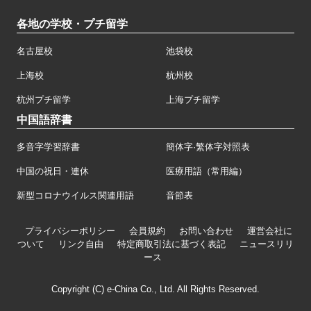
各地の学校・プチ留学
名古屋校
池袋校
上海校
杭州校
杭州プチ留学
上海プチ留学
中国語辞書
多音字学習辞書
簡体字·繁体字対照表
中国の祝日・連休
医療用語（常用編）
新型コロナウイルス関連用語
音節表
プライバシーポリシー
会員規約
お問い合わせ
運営会社に
ついて
リンク自由
特定商取引法に基づく表記
ニュースリリ
ース
Copyright (C) e-China Co., Ltd. All Rights Reserved.