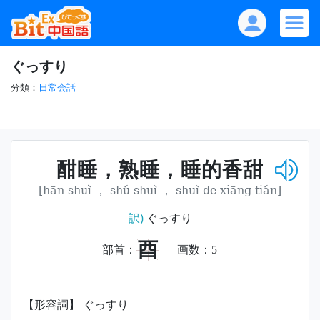
ぐっすり
分類：
日常会話
酣睡，熟睡，睡的香甜
[hān shuì ， shú shuì ， shuì de xiāng tián]
訳)
ぐっすり
酉
部首：
画数：
5
【形容詞】 ぐっすり