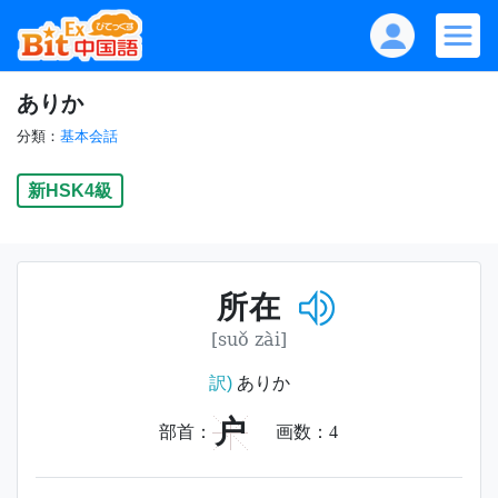
ありか
分類：
基本会話
新HSK4級
所在
[suǒ zài]
訳)
ありか
户
部首：
画数：
4