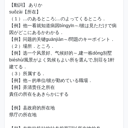
【動詞】 ありか
suǒzài【所在】
（１）…のあるところ;…のよってくるところ．
【例】他一看就知道病因bìngyīn～/彼は見ただけで病
因がどこにあるかわかる．
【例】问题的关键guānjiàn～/問題のキーポイント．
（２）場所．ところ．
【例】选一个风景好、气候好的～,建一栋dòng别墅
biéshù/風景がよく気候もよい所を選んで,別荘を1軒
建てる．
（３）所属する．
【例】他～的单位/彼が勤めている職場．
【例】弄清责任之所在
責任の所在をあきらかにする
【例】县政府的所在地
県庁の所在地