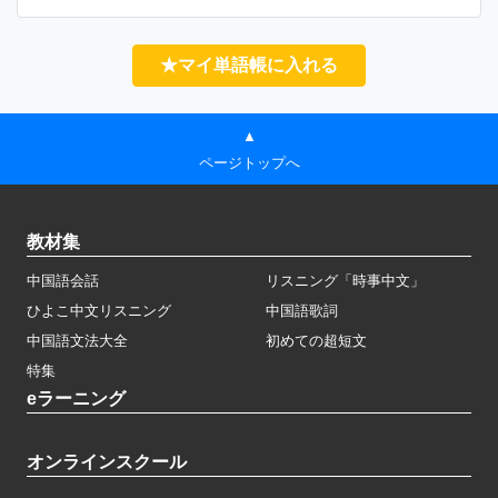
★マイ単語帳に入れる
▲
ページトップへ
教材集
中国語会話
リスニング「時事中文」
ひよこ中文リスニング
中国語歌詞
中国語文法大全
初めての超短文
特集
eラーニング
オンラインスクール