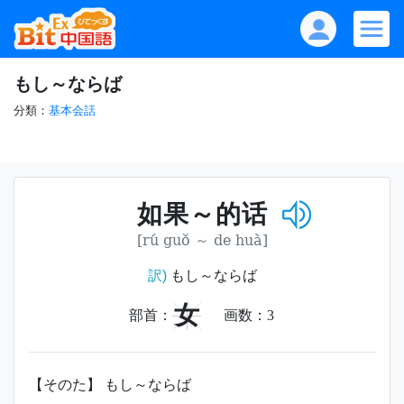
もし～ならば
分類：
基本会話
如果～的话
[rú guǒ ～ de huà]
訳)
もし～ならば
女
部首：
画数：
3
【そのた】 もし～ならば