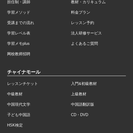
担任制・講師
教材・カリキュラム
学習メソッド
料金プラン
受講までの流れ
レッスン予約
学習レベル表
法人研修サービス
学習メモplus
よくあるご質問
网校教师招聘
チャイナモール
レッスンチケット
入門&初級教材
中級教材
上級教材
中国現代文学
中国語翻訳版
子ども中国語
CD・DVD
HSK検定