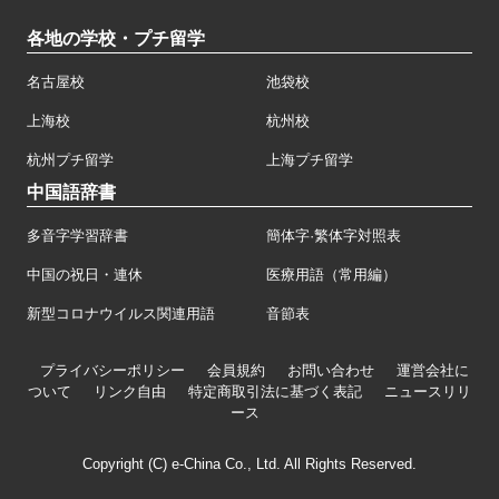
各地の学校・プチ留学
名古屋校
池袋校
上海校
杭州校
杭州プチ留学
上海プチ留学
中国語辞書
多音字学習辞書
簡体字·繁体字対照表
中国の祝日・連休
医療用語（常用編）
新型コロナウイルス関連用語
音節表
プライバシーポリシー
会員規約
お問い合わせ
運営会社に
ついて
リンク自由
特定商取引法に基づく表記
ニュースリリ
ース
Copyright (C) e-China Co., Ltd. All Rights Reserved.