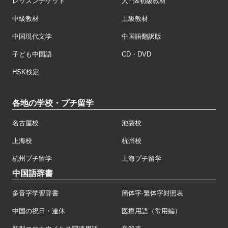
レッスンチケット
入門&初級教材
中級教材
上級教材
中国現代文学
中国語翻訳版
子ども中国語
CD・DVD
HSK検定
各地の学校・プチ留学
名古屋校
池袋校
上海校
杭州校
杭州プチ留学
上海プチ留学
中国語辞書
多音字学習辞書
簡体字·繁体字対照表
中国の祝日・連休
医療用語（常用編）