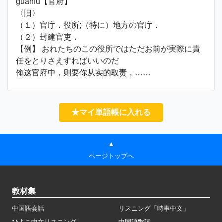
guānfǔ【官府】
〈旧〉
（１）官庁．役所;（特に）地方の官庁．
（２）封建官吏．
【例】 おれたちのこの役所ではただお前が実際に責
任をとりさえすればいいのだ
俺这官府中，则要你从实的取责，……
★マイ単語帳に入れる
▲
ページトップへ
教材集
中国語会話
リスニング「時事中文」
ひよこ中文リスニング
中国語歌詞