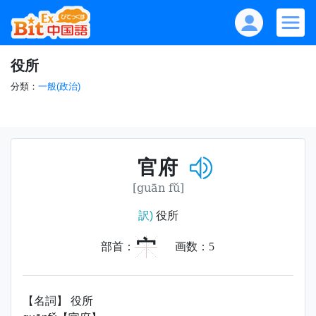
役所
分類：
一般(政治)
官府
[guān fǔ]
訳)
役所
宀
部首：
画数：
5
【名詞】 役所