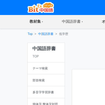
(current)
(current)
教材集
中国語辞書
Top
中国語辞書
低学歴
中国語辞書
TOP
テーマ検索
部首検索
多音字学習辞書
簡体字·繁体字対照