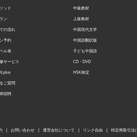
ソッド
中級教材
ラン
上級教材
での流れ
中国現代文学
ン予約
中国語翻訳版
ベル表
子ども中国語
修サービス
CD・DVD
plus
HSK検定
るご質問
师招聘
約
|
お問い合わせ
|
運営会社について
|
リンク自由
|
特定商取引法