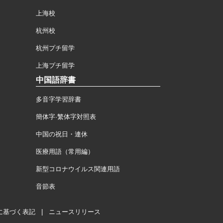
上海校
杭州校
杭州プチ留学
上海プチ留学
中国語辞書
多音字学習辞書
簡体字·繁体字対照表
中国の祝日・連休
医療用語（常用編）
新型コロナウイルス関連用語
音節表
に基づく表記
|
ニュースリリース