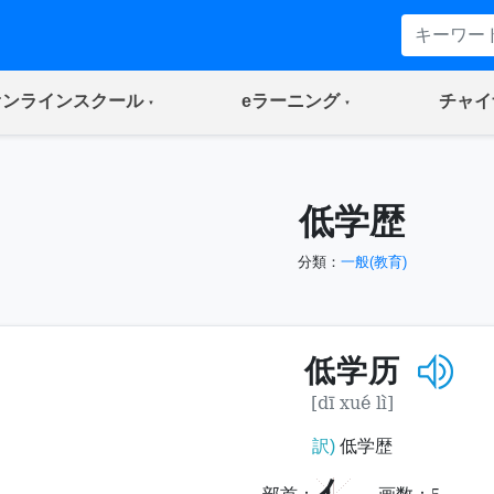
(current)
(current)
オンラインスクール
eラーニング
チャイ
低学歴
分類：
一般(教育)
低学历
[dī xué lì]
訳)
低学歴