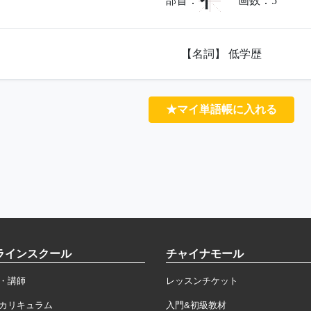
亻
部首：
画数：
5
【名詞】 低学歴
★マイ単語帳に入れる
ラインスクール
チャイナモール
・講師
レッスンチケット
カリキュラム
入門&初級教材