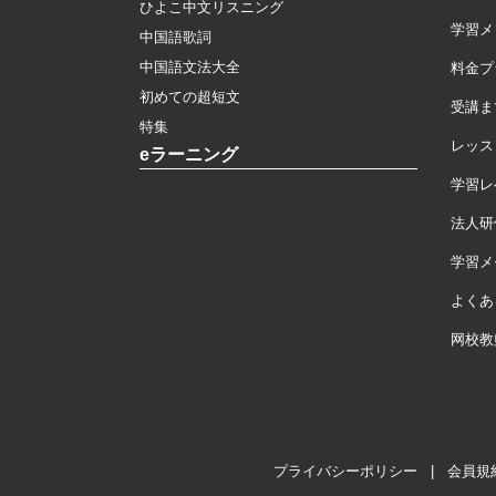
ひよこ中文リスニング
学習メ
中国語歌詞
中国語文法大全
料金プ
初めての超短文
受講ま
特集
レッス
eラーニング
学習レ
法人研
学習メモ
よくあ
网校教
プライバシーポリシー
|
会員規