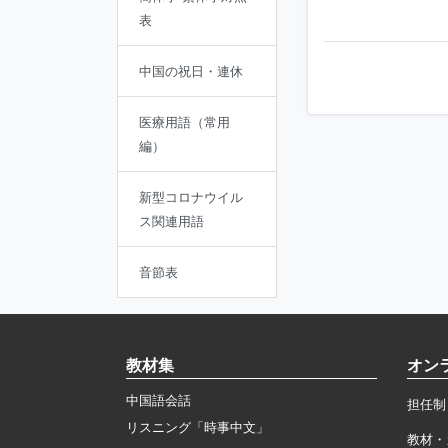
表
中国の祝日・連休
医療用語（常用
編）
新型コロナウイル
ス関連用語
音節表
教材集
オン
中国語会話
担任制
リスニング「時事中文」
教材・