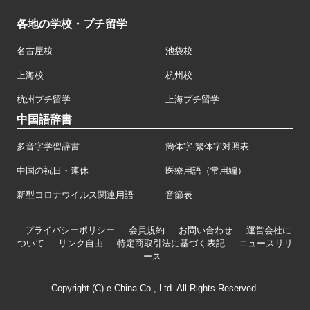
各地の学校・プチ留学
名古屋校
池袋校
上海校
杭州校
杭州プチ留学
上海プチ留学
中国語辞書
多音字学習辞書
簡体字·繁体字対照表
中国の祝日・連休
医療用語（常用編）
新型コロナウイルス関連用語
音節表
プライバシーポリシー
会員規約
お問い合わせ
運営会社に
ついて
リンク自由
特定商取引法に基づく表記
ニュースリリ
ース
Copyright (C) e-China Co., Ltd. All Rights Reserved.