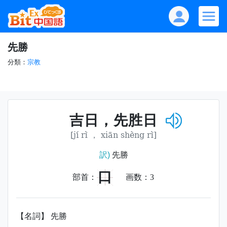
先勝
分類：
宗教
吉日，先胜日
[jí rì ， xiān shèng rì]
訳)
先勝
口
部首：
画数：
3
【名詞】 先勝