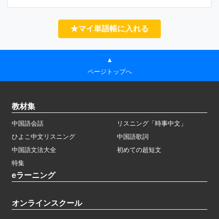
★マイ単語帳に入れる
▲
ページトップへ
教材集
中国語会話
リスニング「時事中文」
ひよこ中文リスニング
中国語歌詞
中国語文法大全
初めての超短文
特集
eラーニング
オンラインスクール