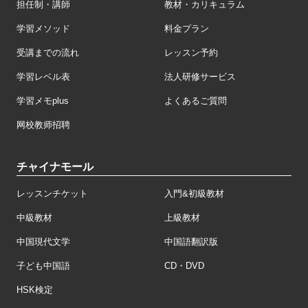
担任制・講師
教材・カリキュラム
学習メソッド
料金プラン
受講までの流れ
レッスン予約
学習レベル表
法人研修サービス
学習メモplus
よくあるご質問
网校教师招聘
チャイナモール
レッスンチケット
入門&初級教材
中級教材
上級教材
中国現代文学
中国語翻訳版
子ども中国語
CD・DVD
HSK検定