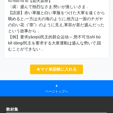
rú huǒ rú tú【如火如荼】
〈成〉盛んで熱烈なさま;勢いが激しいさま．
【語源】赤い軍服と白い軍服をつけた大軍を遠くから
眺めると,一方は火の海のように,他方は一面のチガヤ
の白い花（“荼”）のように見え,軍容が甚だ盛んだった
という故事から．
【例】要求yāoqiú民主的群众运动～,势不可当shì bù
kě dāng/民主を要求する大衆運動は盛んな勢いで,阻
むことができない．
★マイ単語帳に入れる
▲
ページトップへ
教材集