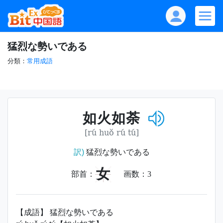
猛烈な勢いである
分類：
常用成語
如火如荼
[rú huǒ rú tú]
訳)
猛烈な勢いである
女
部首：
画数：
3
【成語】 猛烈な勢いである