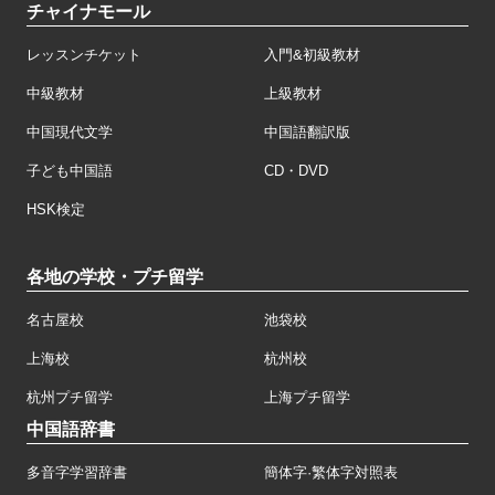
チャイナモール
レッスンチケット
入門&初級教材
中級教材
上級教材
中国現代文学
中国語翻訳版
子ども中国語
CD・DVD
HSK検定
各地の学校・プチ留学
名古屋校
池袋校
上海校
杭州校
杭州プチ留学
上海プチ留学
中国語辞書
多音字学習辞書
簡体字·繁体字対照表