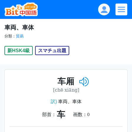
車両、車体
分類：
貿易
新HSK4級
スマチュ出題
车厢
[chē xiāng]
訳)
車両、車体
车
部首：
画数：
0