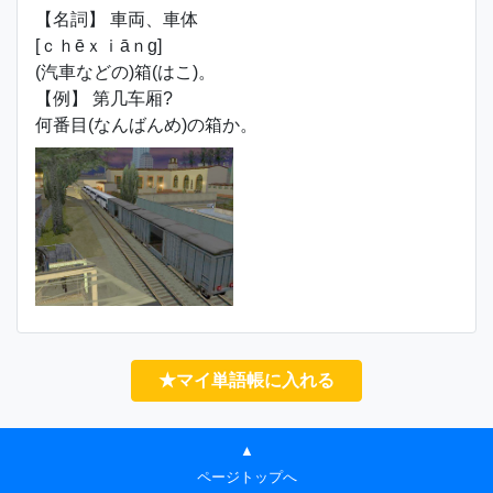
【名詞】 車両、車体
[ｃｈēｘｉāｎɡ]
(汽車などの)箱(はこ)。
【例】 第几车厢?
何番目(なんばんめ)の箱か。
★マイ単語帳に入れる
▲
ページトップへ