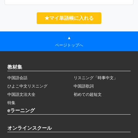
★マイ単語帳に入れる
▲
ページトップへ
教材集
中国語会話
リスニング「時事中文」
ひよこ中文リスニング
中国語歌詞
中国語文法大全
初めての超短文
特集
eラーニング
オンラインスクール