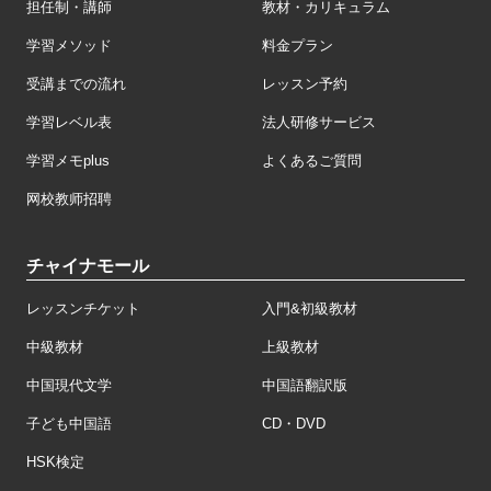
担任制・講師
教材・カリキュラム
学習メソッド
料金プラン
受講までの流れ
レッスン予約
学習レベル表
法人研修サービス
学習メモplus
よくあるご質問
网校教师招聘
チャイナモール
レッスンチケット
入門&初級教材
中級教材
上級教材
中国現代文学
中国語翻訳版
子ども中国語
CD・DVD
HSK検定