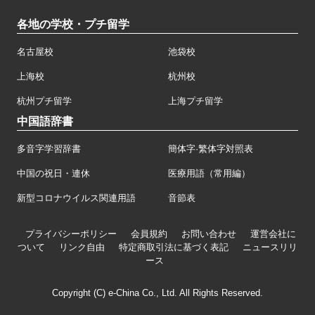
各地の学校・プチ留学
名古屋校
池袋校
上海校
杭州校
杭州プチ留学
上海プチ留学
中国語辞書
多音字学習辞書
簡体字·繁体字対照表
中国の祝日・連休
医療用語（常用編）
新型コロナウイルス関連用語
音節表
プライバシーポリシー
会員規約
お問い合わせ
運営会社に
ついて
リンク自由
特定商取引法に基づく表記
ニュースリリ
ース
Copyright (C) e-China Co., Ltd. All Rights Reserved.