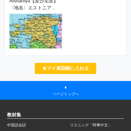
Àishāníyà【爱沙尼亚】
〈地名〉エストニア．
★マイ単語帳に入れる
▲
ページトップへ
教材集
中国語会話
リスニング「時事中文」