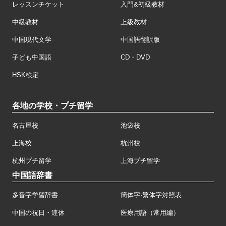
レッスンチケット
入門&初級教材
中級教材
上級教材
中国現代文学
中国語翻訳版
子ども中国語
CD・DVD
HSK検定
各地の学校・プチ留学
名古屋校
池袋校
上海校
杭州校
杭州プチ留学
上海プチ留学
中国語辞書
多音字学習辞書
簡体字·繁体字対照表
中国の祝日・連休
医療用語（常用編）