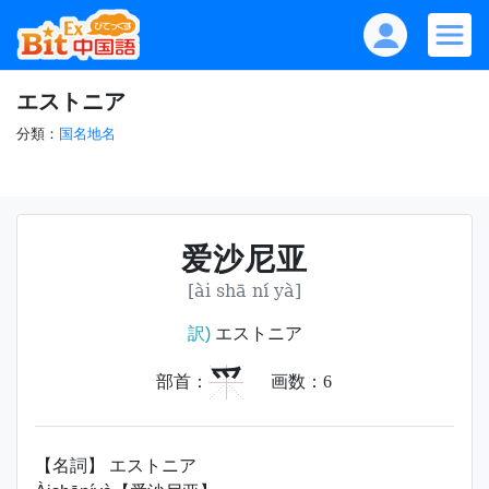
エストニア
分類：
国名地名
爱沙尼亚
[ài shā ní yà]
訳)
エストニア
爫
部首：
画数：
6
【名詞】 エストニア